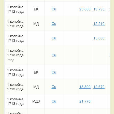
1 копейка
БК
Cu
25 660
13 790
12
1712 года
1 копейка
МД
Cu
12 210
4
1712 года
1 копейка
Cu
15 080
8
1713 года
1 копейка
1713 года
Cu
77
Узор
1 копейка
БК
Cu
8
1713 года
1 копейка
МД
Cu
18 800
12 670
5
1713 года
1 копейка
МДЗ
Cu
21 770
8
1713 года
1 копейка