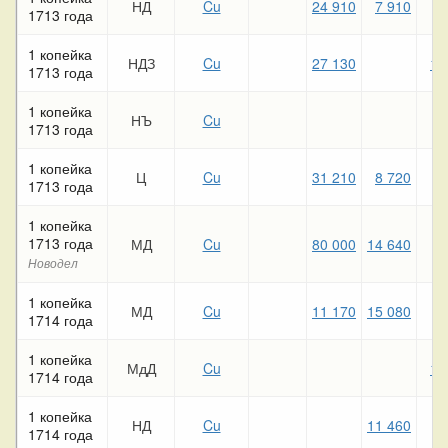
НД
Cu
24 910
7 910
3
1713 года
1 копейка
НДЗ
Cu
27 130
12
1713 года
1 копейка
НЪ
Cu
1713 года
1 копейка
Ц
Cu
31 210
8 720
6
1713 года
1 копейка
1713 года
МД
Cu
80 000
14 640
Новодел
1 копейка
МД
Cu
11 170
15 080
5
1714 года
1 копейка
МдД
Cu
17
1714 года
1 копейка
НД
Cu
11 460
7
1714 года