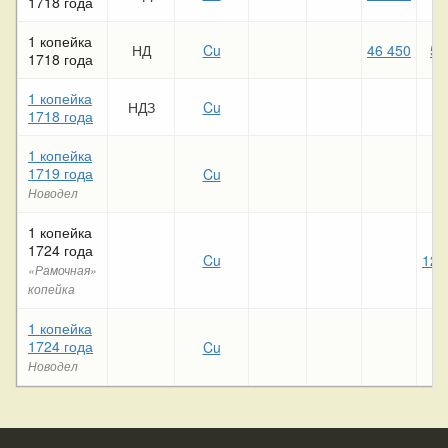
1718 года
1 копейка
НД
Cu
46 450
54
1718 года
1 копейка
НДЗ
Cu
1718 года
1 копейка
1719 года
Cu
Новодел
1 копейка
1724 года
Cu
126
«Рамочная»
копейка
1 копейка
1724 года
Cu
Новодел