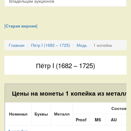
Владельцам аукционов
[
Старая версия
]
Главная
Пётр I (1682 – 1725)
Медь
1 копейка
Пётр I (1682 – 1725)
Цены на монеты 1 копейка из металла
Состоян
Номинал
Буквы
Металл
Proof
MS
AU
X
1 копейка