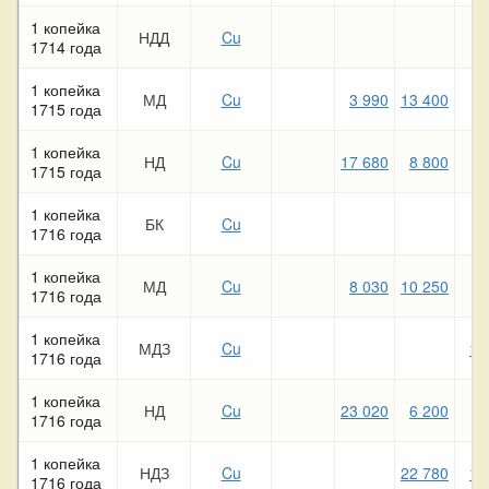
1 копейка
НДД
Cu
1714 года
1 копейка
МД
Cu
3 990
13 400
4
1715 года
1 копейка
НД
Cu
17 680
8 800
5
1715 года
1 копейка
БК
Cu
1716 года
1 копейка
МД
Cu
8 030
10 250
4
1716 года
1 копейка
МДЗ
Cu
14
1716 года
1 копейка
НД
Cu
23 020
6 200
3
1716 года
1 копейка
НДЗ
Cu
22 780
11
1716 года