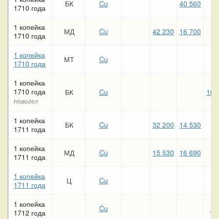
БК
Cu
40 560
4
1710 года
1 копейка
МД
Cu
42 230
16 700
9
1710 года
1 копейка
МТ
Cu
1710 года
1 копейка
1710 года
БК
Cu
100
Новодел
1 копейка
БК
Cu
32 200
14 530
5
1711 года
1 копейка
МД
Cu
15 530
16 690
8
1711 года
1 копейка
Ц
Cu
1711 года
1 копейка
Cu
10
1712 года