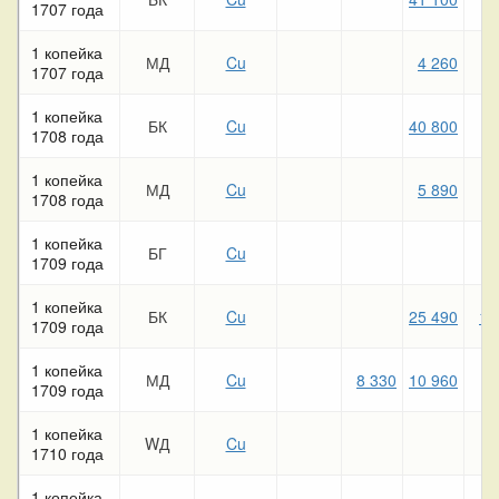
1707 года
1 копейка
МД
Cu
4 260
8
1707 года
1 копейка
БК
Cu
40 800
7
1708 года
1 копейка
МД
Cu
5 890
3
1708 года
1 копейка
БГ
Cu
1709 года
1 копейка
БК
Cu
25 490
13
1709 года
1 копейка
МД
Cu
8 330
10 960
2
1709 года
1 копейка
WД
Cu
1710 года
1 копейка