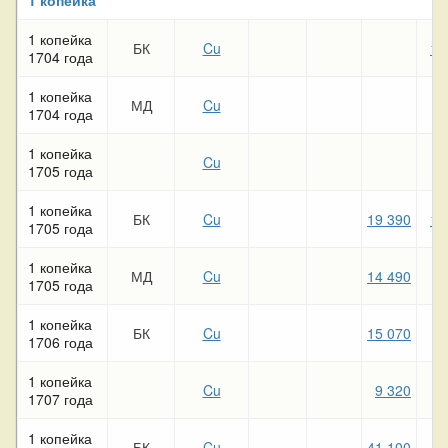
1 копейка
БК
Cu
16
1704 года
1 копейка
МД
Cu
1704 года
1 копейка
Cu
7
1705 года
1 копейка
БК
Cu
19 390
10
1705 года
1 копейка
МД
Cu
14 490
5
1705 года
1 копейка
БК
Cu
15 070
6
1706 года
1 копейка
Cu
9 320
5
1707 года
1 копейка
БК
Cu
41 100
8