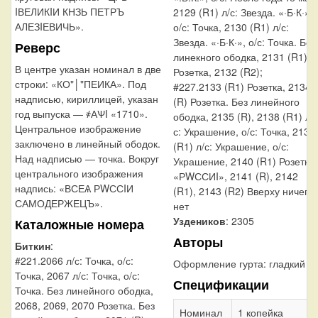
IВЕЛИКIИ КНЗЬ ПЕТРЪ
2129 (R1) л/с: Звезда. «·Б·К·»,
АЛЕЗIЕВИЧЬ».
о/с: Точка, 2130 (R1) л/с:
Звезда. «·Б·К·», о/с: Точка. Без
Реверс
линекного ободка, 2131 (R1)
В центре указан номинал в две
Розетка, 2132 (R2);
строки: «КО"│"ПЕИКА». Под
#227.2133 (R1) Розетка, 2134
надписью, кириллицей, указан
(R) Розетка. Без линейного
год выпуска — ҂АѰI «1710».
ободка, 2135 (R), 2138 (R1) л/
Центральное изображение
с: Украшение, о/с: Точка, 2139
заключено в линейный ободок.
(R1) л/с: Украшение, о/с:
Над надписью — точка. Вокруг
Украшение, 2140 (R1) Розетка.
центрального изображения
«РWССИI», 2141 (R), 2142
надпись: «ВСЕѦ РWССIИ
(R1), 2143 (R2) Вверху ничего
САМОДЕРЖЕЦЪ».
нет
Уздеников
: 2305
Каталожные номера
Авторы
Биткин
:
#221.2066 л/с: Точка, о/с:
Оформление гурта:
гладкий
Точка, 2067 л/с: Точка, о/с:
Спецификации
Точка. Без линейного ободка,
2068, 2069, 2070 Розетка. Без
Номинал
1 копейка