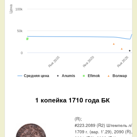
Цена
100k
50k
0
Янв 2025
Янв 2020
Янв 2015
Средняя цена
Anumis
Efimok
Волмар
1 копейка 1710 года БК
(R);
#223.2089 (R2) Штемпель л/с
1709 г. (вар. 1'.29), 2090 (R),