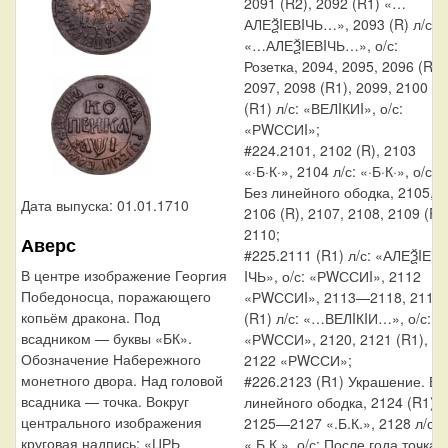
2091 (R2), 2092 (R1) «…
АЛЕѮIЕВIЧЬ…», 2093 (R) л/с:
«…АЛЕѮIЕВIЧЬ…», о/с:
Розетка, 2094, 2095, 2096 (R),
2097, 2098 (R1), 2099, 2100
(R1) л/с: «ВЕЛIКИI», о/с:
«РWССИI»;
#224.2101, 2102 (R), 2103
«·Б·К·», 2104 л/с: «·Б·К·», о/с:
Без линейного ободка, 2105,
Дата выпуска: 01.01.1710
2106 (R), 2107, 2108, 2109 (R),
2110;
Аверс
#225.2111 (R1) л/с: «АЛЕѮIЕ
В центре изображение Георгия
IЧЬ», о/с: «РWССИI», 2112
Победоносца, поражающего
«РWССИI», 2113—2118, 2119
копьём дракона. Под
(R1) л/с: «…ВЕЛIКIИ…», о/с:
всадником — буквы «БК».
«РWССИ», 2120, 2121 (R1),
Обозначение Набережного
2122 «РWССИ»;
монетного двора. Над головой
#226.2123 (R1) Украшение. Бе
всадника — точка. Вокруг
линейного ободка, 2124 (R1),
центрального изображения
2125—2127 «.Б.К.», 2128 л/с:
круговая надпись: «ЦРЬ
«.Б.К.», о/с: После года точка,