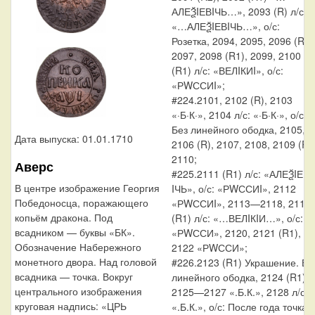
АЛЕѮIЕВIЧЬ…», 2093 (R) л/с:
«…АЛЕѮIЕВIЧЬ…», о/с:
Розетка, 2094, 2095, 2096 (R),
2097, 2098 (R1), 2099, 2100
(R1) л/с: «ВЕЛIКИI», о/с:
«РWССИI»;
#224.2101, 2102 (R), 2103
«·Б·К·», 2104 л/с: «·Б·К·», о/с:
Без линейного ободка, 2105,
Дата выпуска: 01.01.1710
2106 (R), 2107, 2108, 2109 (R),
2110;
Аверс
#225.2111 (R1) л/с: «АЛЕѮIЕ
В центре изображение Георгия
IЧЬ», о/с: «РWССИI», 2112
Победоносца, поражающего
«РWССИI», 2113—2118, 2119
копьём дракона. Под
(R1) л/с: «…ВЕЛIКIИ…», о/с:
всадником — буквы «БК».
«РWССИ», 2120, 2121 (R1),
Обозначение Набережного
2122 «РWССИ»;
монетного двора. Над головой
#226.2123 (R1) Украшение. Бе
всадника — точка. Вокруг
линейного ободка, 2124 (R1),
центрального изображения
2125—2127 «.Б.К.», 2128 л/с:
круговая надпись: «ЦРЬ
«.Б.К.», о/с: После года точка,