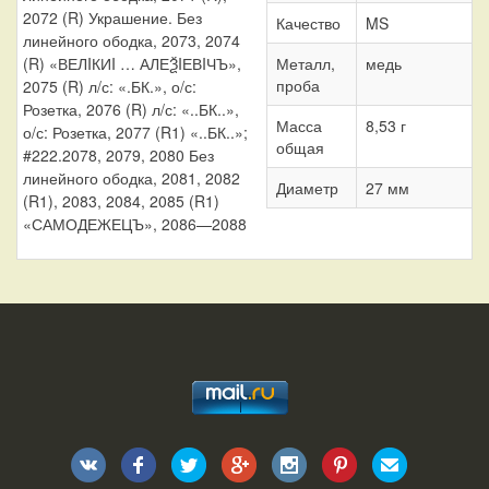
2072 (R) Украшение. Без
Качество
MS
линейного ободка, 2073, 2074
(R) «ВЕЛIКИI … АЛЕѮIЕВIЧЪ»,
Металл,
медь
проба
2075 (R) л/с: «.БК.», о/с:
Розетка, 2076 (R) л/с: «..БК..»,
Масса
8,53 г
о/с: Розетка, 2077 (R1) «..БК..»;
общая
#222.2078, 2079, 2080 Без
линейного ободка, 2081, 2082
Диаметр
27 мм
(R1), 2083, 2084, 2085 (R1)
«САМОДЕЖЕЦЪ», 2086—2088