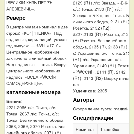
IВЕЛИКIИ КНЗЬ ПЕТРЪ
2129 (R1) л/с: Звезда. «·Б·К·»,
АЛЕЗIЕВИЧЬ».
о/с: Точка, 2130 (R1) л/с:
Звезда. «·Б·К·», о/с: Точка. Без
Реверс
линекного ободка, 2131 (R1)
В центре указан номинал в две
Розетка, 2132 (R2);
строки: «КО"│"ПЕИКА». Под
#227.2133 (R1) Розетка, 2134
надписью, кириллицей, указан
(R) Розетка. Без линейного
год выпуска — ҂АѰI «1710».
ободка, 2135 (R), 2138 (R1) л/
Центральное изображение
с: Украшение, о/с: Точка, 2139
заключено в линейный ободок.
(R1) л/с: Украшение, о/с:
Над надписью — точка. Вокруг
Украшение, 2140 (R1) Розетка.
центрального изображения
«РWССИI», 2141 (R), 2142
надпись: «ВСЕѦ РWССIИ
(R1), 2143 (R2) Вверху ничего
САМОДЕРЖЕЦЪ».
нет
Уздеников
: 2305
Каталожные номера
Авторы
Биткин
:
#221.2066 л/с: Точка, о/с:
Оформление гурта:
гладкий
Точка, 2067 л/с: Точка, о/с:
Спецификации
Точка. Без линейного ободка,
2068, 2069, 2070 Розетка. Без
Номинал
1 копейка
линейного ободка, 2071 (R),