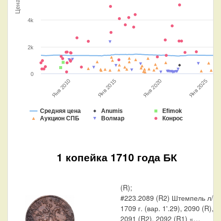
Цена
4k
2k
0
Янв 2015
Янв 2020
Янв 2010
Янв 2025
Средняя цена
Anumis
Efimok
Аукцион СПБ
Волмар
Конрос
1 копейка 1710 года БК
(R);
#223.2089 (R2) Штемпель л/с
1709 г. (вар. 1'.29), 2090 (R),
2091 (R2), 2092 (R1) «…