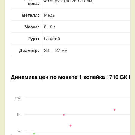
4930 руб. (по 250 лотам)
цена:
Металл:
Медь
Масса:
8,19 г
Гурт:
Гладкий
Диаметр:
23 — 27 мм
Динамика цен по монете
1 копейка 1710 БК F
10k
8k
6k