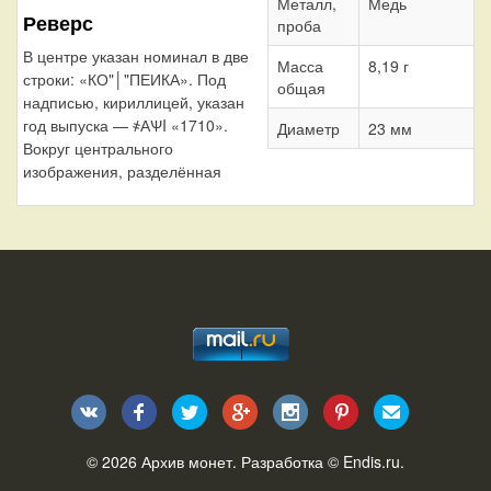
Металл,
Медь
Реверс
проба
В центре указан номинал в две
Масса
8,19 г
строки: «КО"│"ПЕИКА». Под
общая
надписью, кириллицей, указан
год выпуска — ҂АѰI «1710».
Диаметр
23 мм
Вокруг центрального
изображения, разделённая
© 2026
Архив монет
. Разработка ©
Endis.ru
.