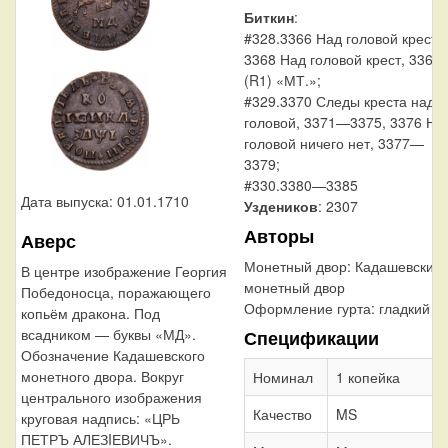
Биткин
:
#328.3366 Над головой крест
3368 Над головой крест, 3369
(R1) «МТ.»;
#329.3370 Следы креста над
головой, 3371—3375, 3376 На
головой ничего нет, 3377—
3379;
#330.3380—3385
Дата выпуска: 01.01.1710
Уздеников
: 2307
Авторы
Аверс
Монетный двор:
Кадашевский
В центре изображение Георгия
монетный двор
Победоносца, поражающего
Оформление гурта:
гладкий
копьём дракона. Под
всадником — буквы «МД».
Спецификации
Обозначение Кадашевского
монетного двора. Вокруг
Номинал
1 копейка
центрального изображения
Качество
MS
круговая надпись: «ЦРЬ
ПЕТРЪ АЛЕЗIЕВИЧЪ».