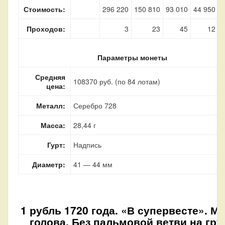
Стоимость:
296 220
150 810
93 010
44 950
2
Проходов:
3
23
45
12
Параметры монеты
Средняя
108370 руб. (по 84 лотам)
цена:
Металл:
Серебро 728
Масса:
28,44 г
Гурт:
Надпись
Диаметр:
41 — 44 мм
1 рубль 1720 года. «В супервесте». М
голова. Без пальмовой ветви на гру