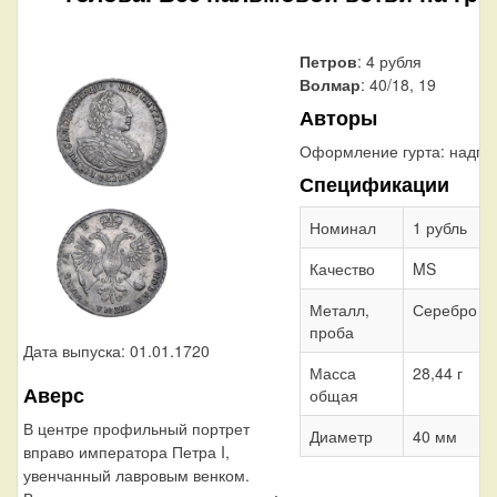
Петров
: 4 рубля
Волмар
: 40/18, 19
Авторы
Оформление гурта:
надпи
Спецификации
Номинал
1 рубль
Качество
MS
Металл,
Серебро 7
проба
Дата выпуска: 01.01.1720
Масса
28,44 г
Аверс
общая
В центре профильный портрет
Диаметр
40 мм
вправо императора Петра I,
увенчанный лавровым венком.