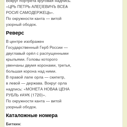
Вокруг портрета круговая надпись:
«ЦРЬ ПЕТРЬ АЛЕξIЕВИЧЪ ВСЕѦ
РОСИI САМОДЕРЖЕЦЬ».
По окружности канта — витой
узорный ободок.
Реверс
В центре изображен
Государственный Герб России —
двуглавый орёл с распущенными
крыльями. Головы которого
увенчаны двумя коронами, третья,
большая корона над ними.
В правой лапе орла — скипетр,
в левой — держава. Вокруг орла
надпись: «МОНЕТА НОВАѦ ЦЕНА
РУБЛЬ ҂АѰК (1720)».
По окружности канта — витой
узорный ободок.
Каталожные номера
Биткин
: