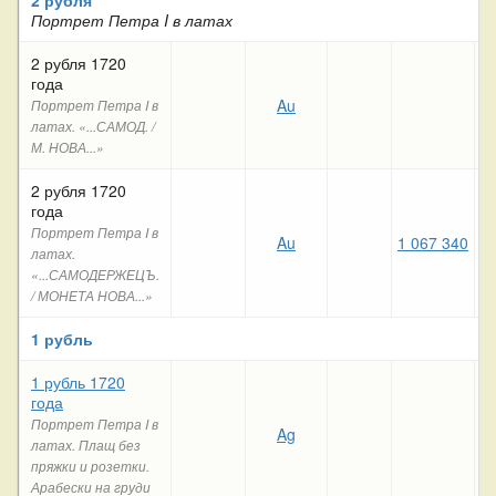
Портрет Петра I в латах
2 рубля 1720
года
Au
1
Портрет Петра I в
латах. «...САМОД. /
М. НОВА...»
2 рубля 1720
года
Портрет Петра I в
Au
1 067 340
латах.
«...САМОДЕРЖЕЦЪ.
/ МОНЕТА НОВА...»
1 рубль
1 рубль 1720
года
Портрет Петра I в
Ag
латах. Плащ без
пряжки и розетки.
Арабески на груди