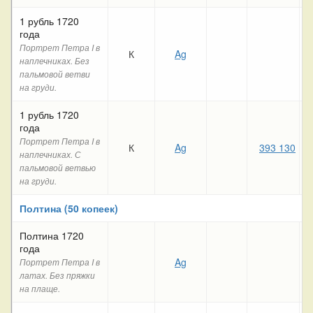
1 рубль 1720
года
Портрет Петра I в
К
Ag
наплечниках. Без
пальмовой ветви
на груди.
1 рубль 1720
года
Портрет Петра I в
К
Ag
393 130
наплечниках. С
пальмовой ветвью
на груди.
Полтина (50 копеек)
Полтина 1720
года
Ag
Портрет Петра I в
латах. Без пряжки
на плаще.