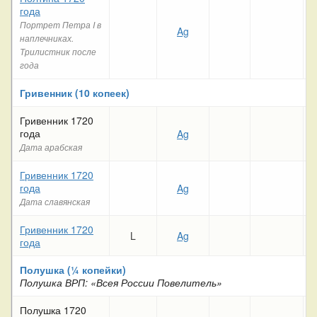
года
Портрет Петра I в
Ag
наплечниках.
Трилистник после
года
Гривенник (10 копеек)
Гривенник 1720
года
Ag
Дата арабская
Гривенник 1720
года
Ag
Дата славянская
Гривенник 1720
L
Ag
года
Полушка (¼ копейки)
Полушка ВРП: «Всея России Повелитель»
Полушка 1720