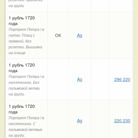
на груди
1 рубль 1720
года
Портрет Петра I в
ОК
Ag
латах. Плащ с
пряжкой, без
розетки. Вышивка
на плаще
1 рубль 1720
года
Портрет Петра I в
Ag
296 220
наплечниках. Без
пальмовой ветви
на груди.
1 рубль 1720
года
Портрет Петра I в
Ag
220 230
наплечниках. С
пальмовой ветвью
на груди.