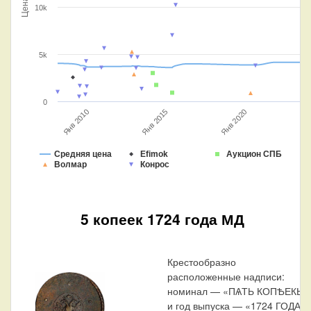
Цена
10k
5k
0
Янв 2010
Янв 2015
Янв 2020
Средняя цена
Efimok
Аукцион СПБ
Волмар
Конрос
5 копеек 1724 года МД
Крестообразно
расположенные надписи:
номинал — «ПѦТЬ КОПѢЕКЬ»
и год выпуска — «1724 ГОДА».