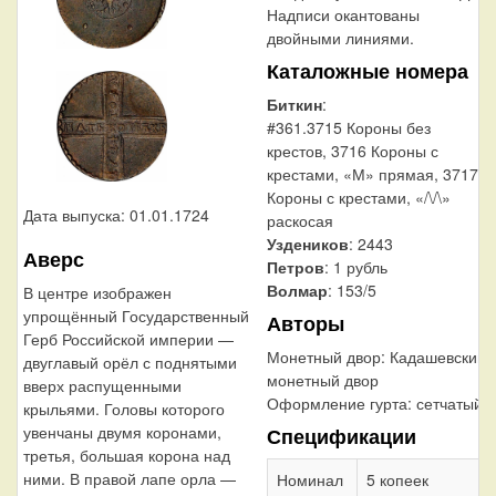
Надписи окантованы
двойными линиями.
Каталожные номера
Биткин
:
#361.3715 Короны без
крестов, 3716 Короны с
крестами, «М» прямая, 3717
Короны с крестами, «/\/\»
Дата выпуска: 01.01.1724
раскосая
Уздеников
: 2443
Аверс
Петров
: 1 рубль
Волмар
: 153/5
В центре изображен
упрощённый Государственный
Авторы
Герб Российской империи —
Монетный двор:
Кадашевский
двуглавый орёл с поднятыми
монетный двор
вверх распущенными
Оформление гурта:
сетчатый
крыльями. Головы которого
увенчаны двумя коронами,
Спецификации
третья, большая корона над
ними. В правой лапе орла —
Номинал
5 копеек