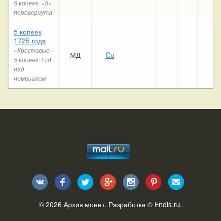
5 копеек. «5»
перевернута
5 копеек
1725 года
«Крестовые»
МД
Cu
5 копеек. Год
над
номиналом
© 2026
Архив монет
. Разработка ©
Endis.ru
.