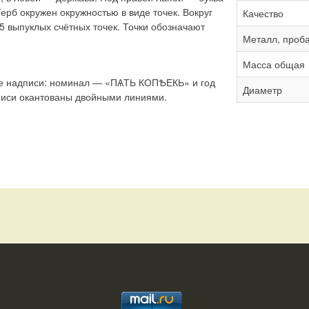
ерб окружен окружностью в виде точек. Вокруг
Качество
 выпуклых счётных точек. Точки обозначают
Металл, проб
Масса общая
е надписи: номинал — «ПѦТЬ КОПѢЕКЬ» и год
Диаметр
писи окантованы двойными линиями.