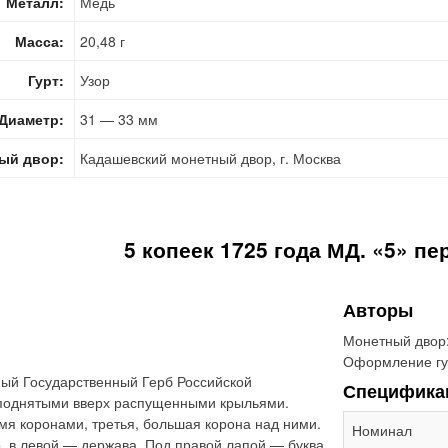
Металл:
Медь
Масса:
20,48 г
Гурт:
Узор
Диаметр:
31 — 33 мм
ый двор:
Кадашевский монетный двор, г. Москва
5 копеек 1725 года МД. «5» пе
Авторы
Монетный двор
Оформление гу
ый Государственный Герб Российской
Специфика
 поднятыми вверх распущенными крыльями.
мя коронами, третья, большая корона над ними.
Номинал
, в левой — держава. Под правой лапой — буква