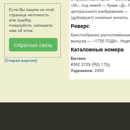
«М», под левой — буква «Д». Г
Если Вы нашли на этой
центрального изображения — 5
странице неточность
(дублируют) номинал монеты.
или ошибку,
пожалуйста, напишите
Реверс
нам об этом:
Крестообразно расположенны
выпуска — «1725 ГОДА». Над
Обратная связь
Каталожные номера
Биткин
:
[
Старая версия
]
#362.3729 (R2) 172ϛ
Уздеников
: 2450