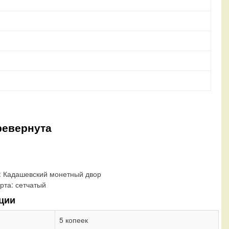
ревернута
:
Кадашевский монетный двор
рта:
сетчатый
ции
5 копеек