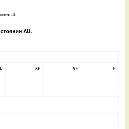
ражений.
остоянии AU.
U
XF
VF
F