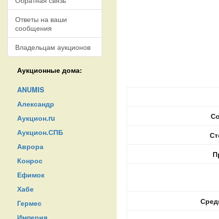
Обратная связь
Ответы на ваши
сообщения
Владельцам аукционов
Аукционные дома:
ANUMIS
Александр
Со
Аукцион.ru
Аукцион.СПБ
Ст
Аврора
П
Конрос
Ефимок
Хабе
Сред
Гермес
Империя