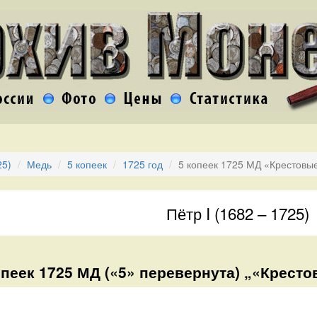
25)
Медь
5 копеек
1725 год
5 копеек 1725 МД «Крестовы
Пётр I (1682 – 1725)
опеек 1725 МД («5» перевернута) „«Кресто