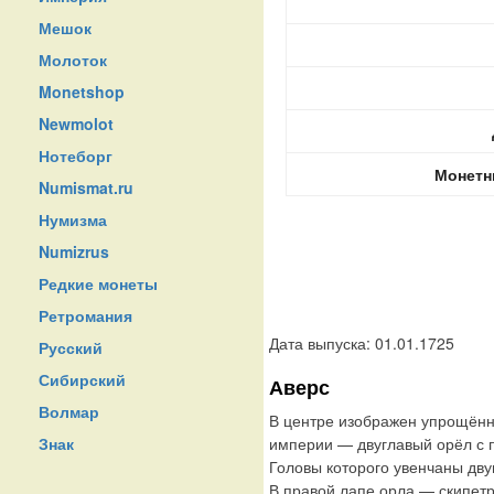
Мешок
Молоток
Monetshop
Newmolot
Нотеборг
Монетн
Numismat.ru
Нумизма
Numizrus
Редкие монеты
Ретромания
Дата выпуска: 01.01.1725
Русский
Сибирский
Аверс
Волмар
В центре изображен упрощённ
Знак
империи — двуглавый орёл с
Головы которого увенчаны дву
В правой лапе орла — скипетр