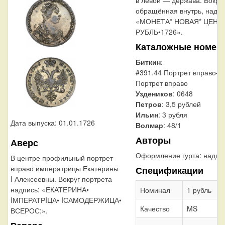
обращённая внутрь, надпи
«МОНЕТА* НОВАЯ* ЦЕНА*
РУБЛЬ•1726».
Каталожные номер
Биткин
:
#391.44 Портрет вправо—
Портрет вправо
Уздеников
: 0648
Петров
: 3,5 рублей
Ильин
: 3 рубля
Дата выпуска: 01.01.1726
Волмар
: 48/1
Авторы
Аверс
Оформление гурта:
надпи
В центре профильный портрет
вправо императрицы Екатерины
Спецификации
I Алексеевны. Вокруг портрета
надпись: «ЕКАТЕРИНА•
Номинал
1 рубль
IМПЕРАТРIЦА• IСАМОДЕРЖИЦА•
Качество
MS
ВСЕРОС:».