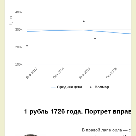
400k
Цена
300k
200k
100k
Янв 2018
Янв 2016
Янв
Янв 2014
Янв 2012
Средняя цена
Волмар
1 рубль 1726 года. Портрет вправо
В правой лапе орла — ски
в левой — держава. Вокруг