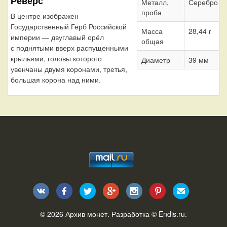
Реверс
Металл,
Серебро 7
проба
В центре изображен
Государственный Герб Российской
Масса
28,44 г
империи — двуглавый орёл
общая
с поднятыми вверх распущенными
крыльями, головы которого
Диаметр
39 мм
увенчаны двумя коронами, третья,
большая корона над ними.
© 2026
Архив монет
. Разработка ©
Endis.ru
.