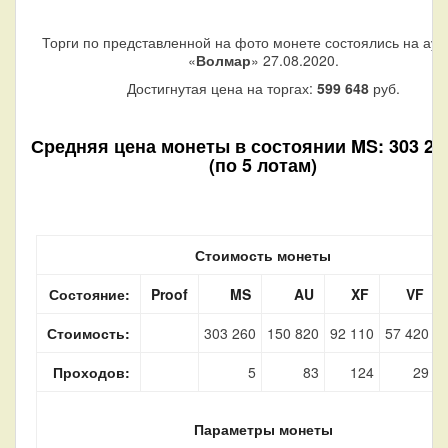
Торги по представленной на фото монете состоялись на аук
«
Волмар
» 27.08.2020.
Достигнутая цена на торгах:
599 648
руб.
Средняя цена монеты в состоянии MS: 303 260
(по 5 лотам)
Стоимость монеты
Состояние:
Proof
MS
AU
XF
VF
Стоимость:
303 260
150 820
92 110
57 420
1
Проходов:
5
83
124
29
Параметры монеты