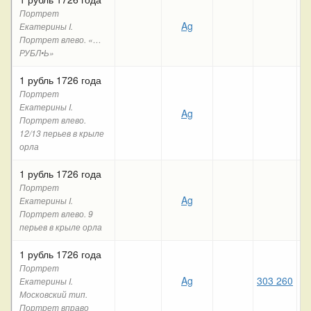
Портрет
Ag
Екатерины I.
Портрет влево. «…
РУБЛ•Ь»
1 рубль 1726 года
Портрет
Екатерины I.
Ag
Портрет влево.
12/13 перьев в крыле
орла
1 рубль 1726 года
Портрет
Ag
16
Екатерины I.
Портрет влево. 9
перьев в крыле орла
1 рубль 1726 года
Портрет
Ag
303 260
15
Екатерины I.
Московский тип.
Портрет вправо