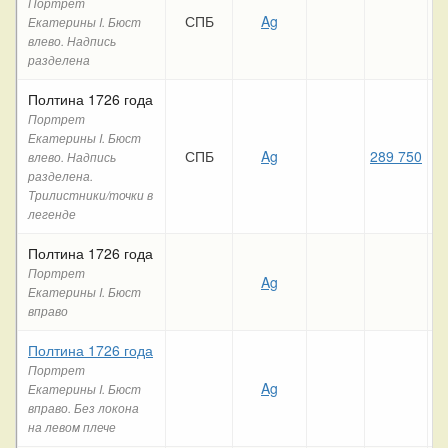
Портрет
СПБ
Ag
24
Екатерины I. Бюст
влево. Надпись
разделена
Полтина 1726 года
Портрет
Екатерины I. Бюст
СПБ
Ag
289 750
28
влево. Надпись
разделена.
Трилистники/точки в
легенде
Полтина 1726 года
Портрет
Ag
10
Екатерины I. Бюст
вправо
Полтина 1726 года
Портрет
Ag
Екатерины I. Бюст
вправо. Без локона
на левом плече