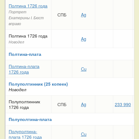
Полтина 1726 года
Портрет
СПБ
Ag
Екатерины I. Бюст
вправо
Полтина 1726 года
Ag
35
Новодел
Полтина-плата
Полтина-плата
Cu
1726 года
Полуполтинник (25 копеек)
Новодел
Полуполтинник
СПБ
Ag
233 990
1726 года
Полуполтина-плата
Полуполтина-
Cu
плата 1726 года