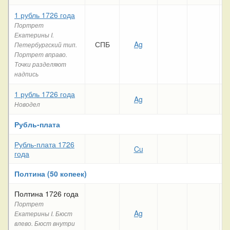
1 рубль 1726 года
Портрет
Екатерины I.
СПБ
Ag
Петербургский тип.
Портрет вправо.
Точки разделяют
надпись
1 рубль 1726 года
Ag
Новодел
Рубль-плата
Рубль-плата 1726
Cu
года
Полтина (50 копеек)
Полтина 1726 года
Портрет
Ag
28
Екатерины I. Бюст
влево. Бюст внутри