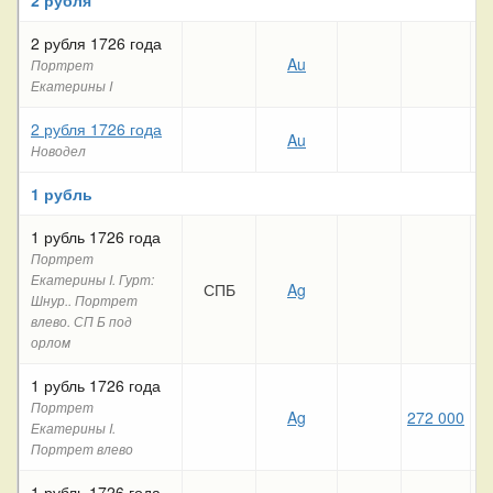
2 рубля 1726 года
Au
Портрет
Екатерины I
2 рубля 1726 года
Au
Новодел
1 рубль
1 рубль 1726 года
Портрет
Екатерины I. Гурт:
СПБ
Ag
16
Шнур.. Портрет
влево. СП Б под
орлом
1 рубль 1726 года
Портрет
Ag
272 000
19
Екатерины I.
Портрет влево
1 рубль 1726 года