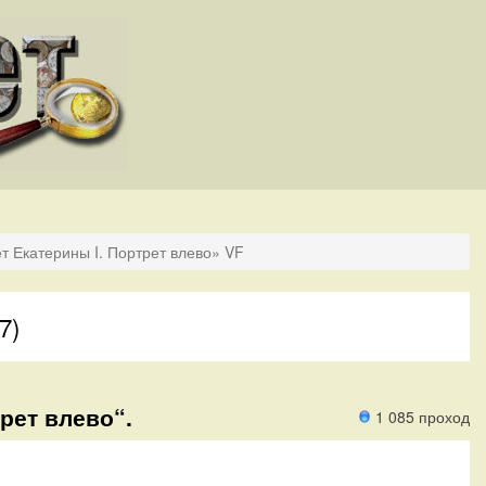
т Екатерины I. Портрет влево» VF
7)
трет влево“.
1 085 проход