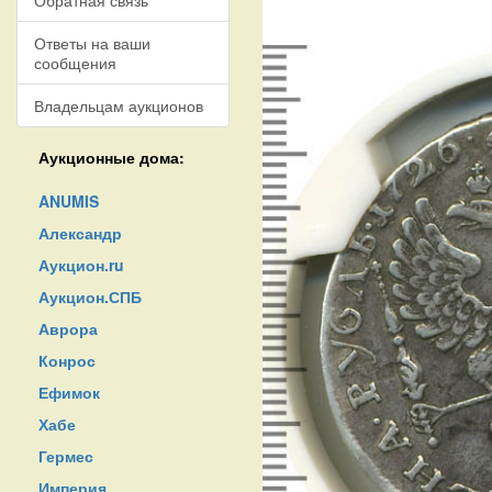
Обратная связь
Ответы на ваши
сообщения
Владельцам аукционов
Аукционные дома:
ANUMIS
Александр
Аукцион.ru
Аукцион.СПБ
Аврора
Конрос
Ефимок
Хабе
Гермес
Империя