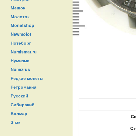
Мешок
Молоток
Monetshop
Newmolot
Нотеборг
Numismat.ru
Нумизма
Numizrus
Редкие монеты
Ретромания
Русский
Сибирский
Волмар
Со
Знак
Ст