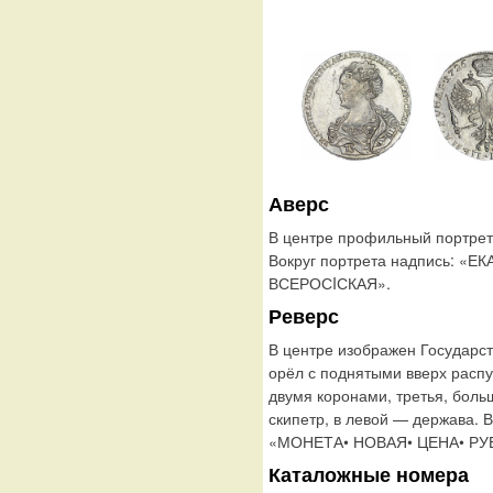
Аверс
В центре профильный портрет
Вокруг портрета надпись: «
ВСЕРОСIСКАЯ».
Реверс
В центре изображен Государс
орёл с поднятыми вверх расп
двумя коронами, третья, боль
скипетр, в левой — держава. 
«МОНЕТА• НОВАЯ• ЦЕНА• РУБ
Каталожные номера