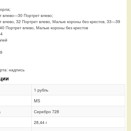
 орла;
т влево—30 Портрет влево;
т влево, 32 Портрет влево, Малые короны без крестов, 33—39
 40 Портрет влево, Малые короны без крестов
44
блей
—9
рта:
надпись
ции
1 рубль
MS
а
Серебро 728
28,44 г