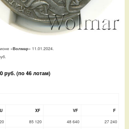
ционе «
Волмар
» 11.01.2024.
уб.
 руб. (по 46 лотам)
U
XF
VF
F
20
85 120
48 640
27 240