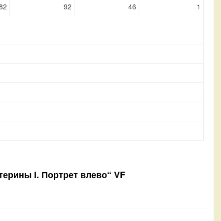
82
92
46
1
атерины I. Портрет влево“ VF