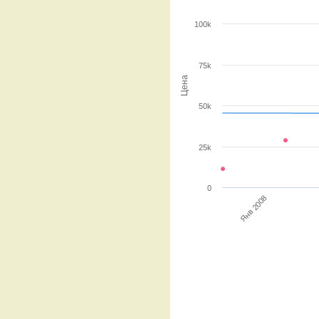
100k
75k
Цена
50k
25k
0
Янв 2008