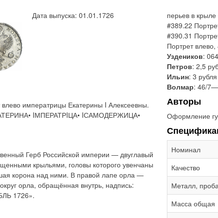
Дата выпуска: 01.01.1726
перьев в крыле
#389.22 Портре
#390.31 Портре
Портрет влево,
Уздеников
: 06
Петров
: 2,5 ру
Ильин
: 3 рубля
Волмар
: 46/7
Авторы
 влево императрицы Екатерины I Алексеевны.
ЕКАТЕРИНА• IМПЕРАТРIЦА• IСАМОДЕРЖИЦА•
Оформление гу
Специфика
Номинал
твенный Герб Российской империи — двуглавый
ущенными крыльями, головы которого увенчаны
Качество
шая корона над ними. В правой лапе орла —
Вокруг орла, обращённая внутрь, надпись:
Металл, проб
ЛЬ 1726».
Масса общая