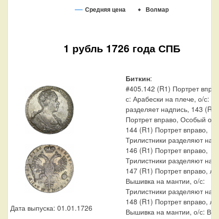
Средняя цена
Волмар
1 рубль 1726 года СПБ
Биткин
:
#405.142 (R1) Портрет вправ
с: Арабески на плече, о/с: З
разделяет надпись, 143 (R1)
Портрет вправо, Особый оре
144 (R1) Портрет вправо,
Трилистники разделяют надп
146 (R1) Портрет вправо,
Трилистники разделяют надп
147 (R1) Портрет вправо, л/с
Вышивка на мантии, о/с:
Трилистники разделяют надп
148 (R1) Портрет вправо, л/с
Дата выпуска: 01.01.1726
Вышивка на мантии, о/с: Вни