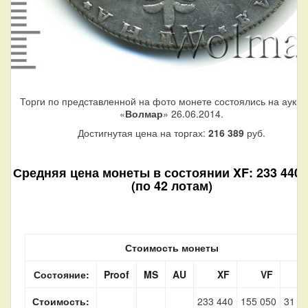
Торги по представленной на фото монете состоялись на аукц
«
Волмар
» 26.06.2014.
Достигнутая цена на торгах:
216 389
руб.
Средняя цена монеты в состоянии XF: 233 440 
(по 42 лотам)
Стоимость монеты
Состояние:
Proof
MS
AU
XF
VF
Стоимость:
233 440
155 050
31 3