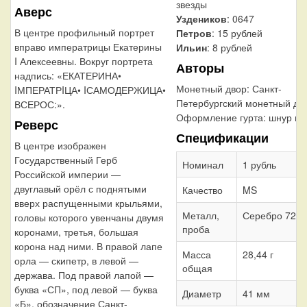
звезды
Аверс
Уздеников
: 0647
В центре профильный портрет
Петров
: 15 рублей
вправо императрицы Екатерины
Ильин
: 8 рублей
I Алексеевны. Вокруг портрета
Авторы
надпись: «ЕКАТЕРИНА•
Монетный двор:
Санкт-
IМПЕРАТРIЦА• IСАМОДЕРЖИЦА•
Петербургский монетный дв
ВСЕРОС:».
Оформление гурта:
шнур вл
Реверс
Спецификации
В центре изображен
Государственный Герб
Номинал
1 рубль
Российской империи —
двуглавый орёл с поднятыми
Качество
MS
вверх распущенными крыльями,
Металл,
Серебро 728
головы которого увенчаны двумя
проба
коронами, третья, большая
корона над ними. В правой лапе
Масса
28,44 г
орла — скипетр, в левой —
общая
держава. Под правой лапой —
буква «СП», под левой — буква
Диаметр
41 мм
«Б», обозначение Санкт-