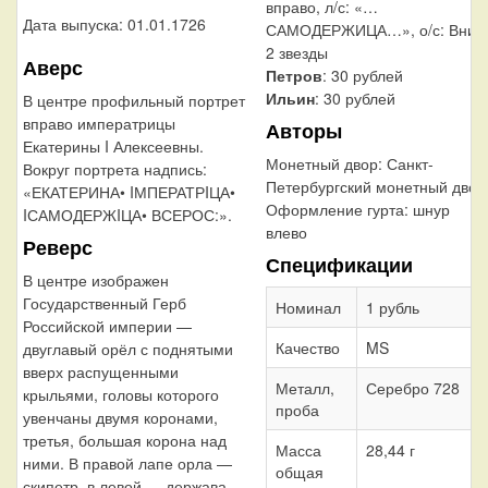
вправо, л/с: «…
Дата выпуска: 01.01.1726
САМОДЕРЖИЦА…», о/с: Вниз
2 звезды
Аверс
Петров
: 30 рублей
Ильин
: 30 рублей
В центре профильный портрет
вправо императрицы
Авторы
Екатерины I Алексеевны.
Монетный двор:
Санкт-
Вокруг портрета надпись:
Петербургский монетный двор
«ЕКАТЕРИНА• IМПЕРАТРIЦА•
Оформление гурта:
шнур
IСАМОДЕРЖIЦА• ВСЕРОС:».
влево
Реверс
Спецификации
В центре изображен
Государственный Герб
Номинал
1 рубль
Российской империи —
Качество
MS
двуглавый орёл с поднятыми
вверх распущенными
Металл,
Серебро 728
крыльями, головы которого
проба
увенчаны двумя коронами,
третья, большая корона над
Масса
28,44 г
ними. В правой лапе орла —
общая
скипетр, в левой — держава.