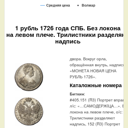
Средняя цена
Волмар
1 рубль 1726 года СПБ. Без локона
на левом плече. Трилистники разделяю
надпись
двора. Вокруг орла,
обращённая внутрь, надпись:
«МОНЕТА НОВАЯ ЦЕНА
РУБЛЬ 1726».
Каталожные номера
Биткин
:
#405.151 (R3) Портрет вправо,
л/с: «…САМОДЕРЖIЦА…». Бе
локона на левом плече, о/с:
Трилистники разделяют
надпись, 152 (R3) Портрет