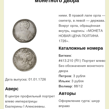
ними. В правой лапе орла —
скипетр, в левой — держава.
Вокруг орла, обращённая
внутрь, надпись: «МОНЕТА
НОВАЯ ЦЕНА ПОЛТИНА
1726».
Каталожные номера
Биткин
:
#413.210 (R1) Портрет влево,
Без обозначения монетного
двора
Петров
: 3 рубля
Дата выпуска: 01.01.1726
Ильин
: 3 рубля
Волмар
: 88/12
Аверс
Авторы
В центре профильный портрет
Оформление гурта:
шнур
влево императрицы
вправо
Екатерины I Алексеевны.