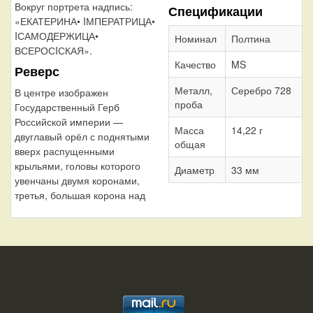
Вокруг портрета надпись:
Спецификации
«ЕКАТЕРИНА• IМПЕРАТРИЦА•
IСАМОДЕРЖИЦА•
Номинал
Полтина
ВСЕРОСIСКАЯ».
Качество
MS
Реверс
Металл,
Серебро 728
В центре изображен
проба
Государственный Герб
Российской империи —
Масса
14,22 г
двуглавый орёл с поднятыми
общая
вверх распущенными
крыльями, головы которого
Диаметр
33 мм
увенчаны двумя коронами,
третья, большая корона над