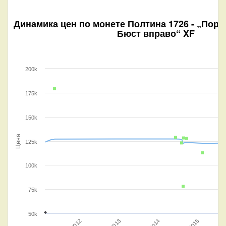
Динамика цен по монете
Полтина 1726 - „Порт
Бюст вправо“ XF
200k
175k
150k
Цена
125k
100k
75k
50k