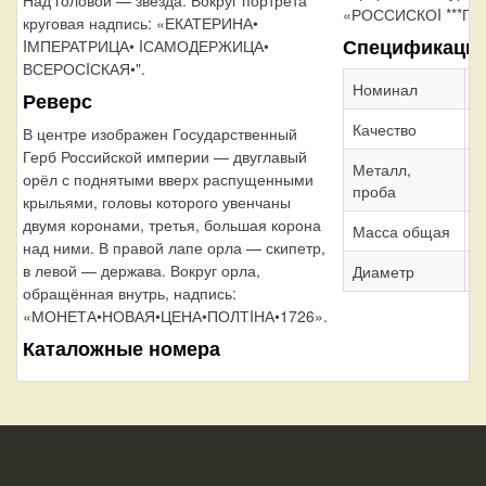
«РОССИСКОI ***ПО
круговая надпись: «ЕКАТЕРИНА•
Спецификаци
IМПЕРАТРИЦА• IСАМОДЕРЖИЦА•
ВСЕРОСIСКАЯ•".
Номинал
П
Реверс
Качество
M
В центре изображен Государственный
Герб Российской империи — двуглавый
Металл,
С
орёл с поднятыми вверх распущенными
проба
крыльями, головы которого увенчаны
двумя коронами, третья, большая корона
Масса общая
1
над ними. В правой лапе орла — скипетр,
в левой — держава. Вокруг орла,
Диаметр
3
обращённая внутрь, надпись:
«МОНЕТА•НОВАЯ•ЦЕНА•ПОЛТIНА•1726».
Каталожные номера