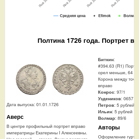
Ян
Янв 2013
Янв 2014
Янв 2012
Янв 2015
Средняя цена
Efimok
Волмар
Полтина 1726 года. Портрет в
Биткин
:
#394.63 (R1) Портр
орел меньше, 64 (R
Корона между точка
вправо
Конрос
: 97/1
Уздеников
: 0657 («
Дата выпуска: 01.01.1726
Петров
: 5 рублей
Ильин
: 5 рублей
Аверс
Волмар
: 89/6
В центре профильный портрет вправо
Авторы
императрицы Екатерины I Алексеевны.
Оформление гурта
Над головой — звезда. Вокруг портрета