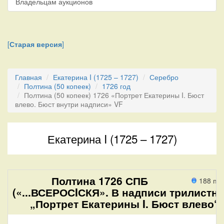
Владельцам аукционов
[
Старая версия
]
Главная
Екатерина I (1725 – 1727)
Серебро
Полтина (50 копеек)
1726 год
Полтина (50 копеек) 1726 «Портрет Екатерины I. Бюст
влево. Бюст внутри надписи» VF
Екатерина I (1725 – 1727)
Полтина 1726 СПБ
188 пр
(«...ВСЕРОСIСКЯ». В надписи трилистни
„Портрет Екатерины I. Бюст влево“.