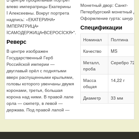
Монетный двор:
Санкт-
влево императрицы Екатерины
Петербургский монетный дв
I Алексеевны. Вокруг портрета
Оформление гурта:
шнур вп
надпись: «ЕКАТЕРИНА•
IМПЕРАТРИЦА•
Спецификации
IСАМОДЕРЖИЦА•ВСЕРОСIСКЯ•".
Номинал
Полтина
Реверс
В центре изображен
Качество
MS
Государственный Герб
Металл,
Серебро 728
Российской империи —
проба
двуглавый орёл с поднятыми
вверх распущенными крыльями,
Масса
14,22 г
головы которого увенчаны двумя
общая
коронами, третья, большая
корона над ними. В правой лапе
Диаметр
33 мм
орла — скипетр, в левой —
держава. Под правой лапой —