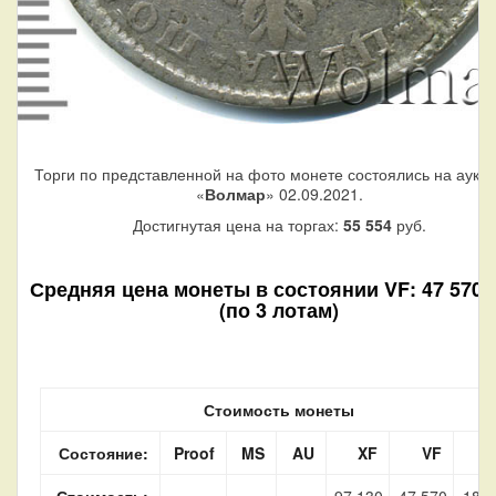
Торги по представленной на фото монете состоялись на аукц
«
Волмар
» 02.09.2021.
Достигнутая цена на торгах:
55 554
руб.
Средняя цена монеты в состоянии VF: 47 570 
(по 3 лотам)
Стоимость монеты
Состояние:
Proof
MS
AU
XF
VF
Стоимость:
97 130
47 570
18 9