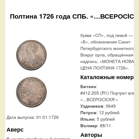
Полтина 1726 года СПБ. «…ВСЕРОСIСК
буква «СП», под левой — бу
«Б», обозначение Санкт-
Петербургского монетного д
Вокруг орла, обращённая вн
надпись: «МОНЕТА НОВАЯ
ЦЕНА ПОЛТИНА 1726».
Каталожные номера
Биткин
:
#412.205 (R1) Портрет влево
«...ВСЕРОСIСКЯ·»
Уздеников
: 0649
Петров
: 12 рублей
Дата выпуска: 01.01.1726
Ильин
: 5 рублей
Волмар
: 88/11
Аверс
Авторы
В центре профильный портрет