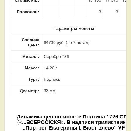
Проходов:
3
3
Параметры монеты
Средняя
64730 руб. (по 7 лотам)
цена:
Металл:
Серебро 728
Масса:
14,22 г
Гурт:
Надпись
Диаметр:
33 мм
Динамика цен по монете
Полтина 1726 СПБ
(«...ВСЕРОСIСКЯ». В надписи трилистники)
„Портрет Екатерины I. Бюст влево“ VF