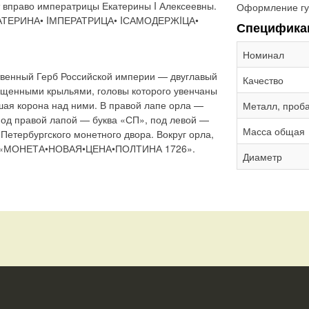
 вправо императрицы Екатерины I Алексеевны.
Оформление гу
ЕКАТЕРИНА• IМПЕРАТРИЦА• IСАМОДЕРЖIЦА•
Специфика
Номинал
твенный Герб Российской империи — двуглавый
Качество
ущенными крыльями, головы которого увенчаны
шая корона над ними. В правой лапе орла —
Металл, проб
Под правой лапой — буква «СП», под левой —
Масса общая
-Петербургского монетного двора. Вокруг орла,
ь: «МОНЕТА•НОВАЯ•ЦЕНА•ПОЛТИНА 1726».
Диаметр