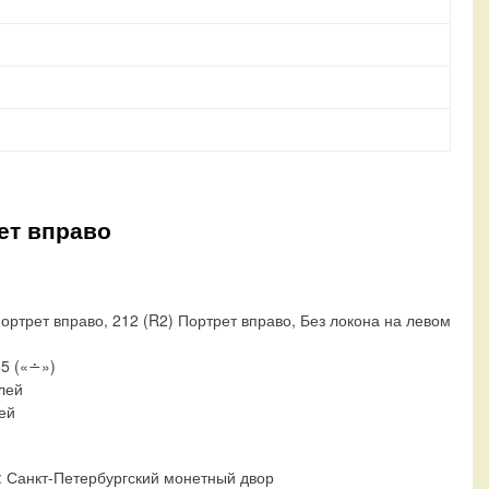
ет вправо
ортрет вправо, 212 (R2) Портрет вправо, Без локона на левом
55 («∸»)
блей
лей
:
Санкт-Петербургский монетный двор