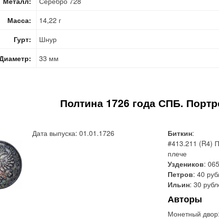
Металл:
Серебро 728
Масса:
14,22 г
Гурт:
Шнур
Диаметр:
33 мм
Полтина 1726 года СПБ. Портр
Дата выпуска: 01.01.1726
Биткин
:
#413.211 (R4) П
плече
Уздеников
: 06
Петров
: 40 ру
Ильин
: 30 руб
Авторы
Монетный двор