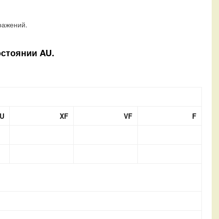
ражений.
остоянии AU.
U
XF
VF
F