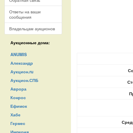
Обратная связь
Ответы на ваши
сообщения
Владельцам аукционов
Аукционные дома:
ANUMIS
Александр
Со
Аукцион.ru
Аукцион.СПБ
Ст
Аврора
П
Конрос
Ефимок
Хабе
Сред
Гермес
Империя