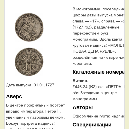
В монограмме, посередине,
цифры даты выпуска монеты
слева — «17», справа — «27
(1727 год), разделённые
перекрестием букв
монограммы. Вдоль канта
круговая надпись: «МОНЕТА
НОВАѦ ЦЕНА РУБЛЬ»,
разделённая на четыре част
коронами.
Каталожные номера
Биткин
:
Дата выпуска: 01.01.1727
#446.24 (R2) л/с: «ПЕТРЬ·II…
о/с: Звездочка в центре
Аверс
монограммы
В центре профильный портрет
Авторы
вправо императора Петра II,
Оформление гурта:
надпись
увенчанный лавровым венком.
Вокруг портрета надпись:
Спецификации