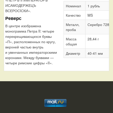
«ПЕТРЪ II ИМПЕРАТОРЪ
ИСАМОДЕРЖЕЦЪ
Номинал
1 рубль
ВСЕРОСIСКИ».
Качество
MS
Реверс
Металл,
Серебро 728
В центре изображена
проба
монограмма Петра II: четыре
перекрещивающихся буквы
Масса
28,44 г
«П», расположенных по кругу,
общая
верхней частью внутрь
и увенчанных императорскими
Диаметр
40-41 мм
коронами. Между буквами —
четыре римские цифры «II».