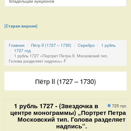
Владельцам аукционов
[
Старая версия
]
Главная
Пётр II (1727 – 1730)
Серебро
1 рубль
1727 год
1 рубль 1727 «Портрет Петра II. Московский тип.
Голова разделяет надпись» F
Пётр II (1727 – 1730)
1 рубль 1727 - (Звездочка в
725 прох
центре монограммы) „Портрет Петра II
Московский тип. Голова разделяет
надпись“.