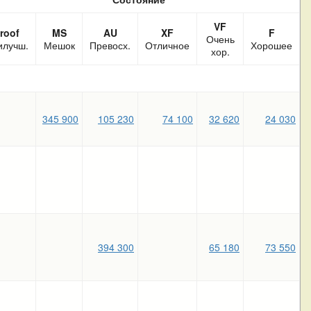
VF
roof
MS
AU
XF
F
Очень
илучш.
Мешок
Превосх.
Отличное
Хорошее
хор.
345 900
105 230
74 100
32 620
24 030
394 300
65 180
73 550