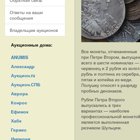
Обратная связь
Ответы на ваши
сообщения
Владельцам аукционов
Аукционные дома:
Все монеты, отчеканенные
при Петре Втором, выпуще
ANUMIS
всего в шести номиналах —
Александр
червонец и 2 рубля из золот
рубль и полтина из серебра,
Аукцион.ru
пятак и копейка из меди.
Аукцион.СПБ
Полушку относят к разряду
пробных дензнаков.
Аврора
Рубли Петра Второго
Конрос
выпускались в трех
вариантах — наиболее
Ефимок
профессиональной монето
Хабе
является выполненная
резчиком Шульцем.
Гермес
Империя