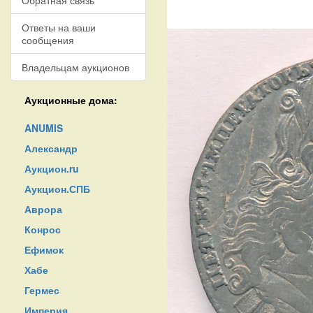
Обратная связь
Ответы на ваши
сообщения
Владельцам аукционов
Аукционные дома:
ANUMIS
Александр
Аукцион.ru
Аукцион.СПБ
Аврора
Конрос
Ефимок
Хабе
Гермес
Империя