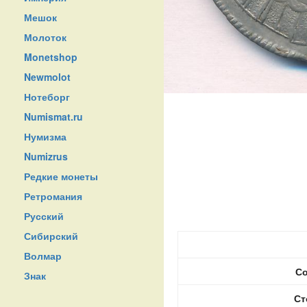
Мешок
Молоток
Monetshop
Newmolot
Нотеборг
Numismat.ru
Нумизма
Numizrus
Редкие монеты
Ретромания
Русский
Сибирский
Волмар
Со
Знак
Ст