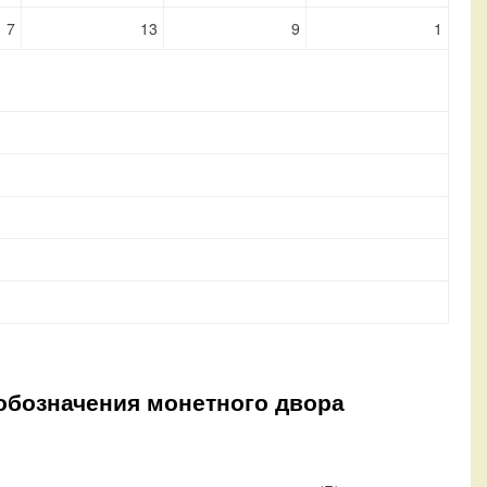
7
13
9
1
з обозначения монетного двора