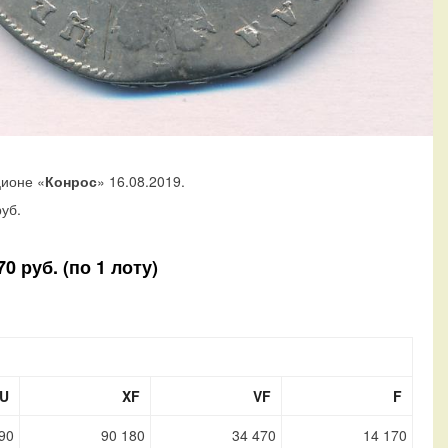
ционе «
Конрос
» 16.08.2019.
уб.
 руб. (по 1 лоту)
U
XF
VF
F
90
90 180
34 470
14 170