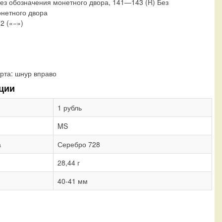
Без обозначения монетного двора, 141—143 (R) Без
нетного двора
72 («−»)
рта:
шнур вправо
ции
1 рубль
MS
а
Серебро 728
28,44 г
40-41 мм