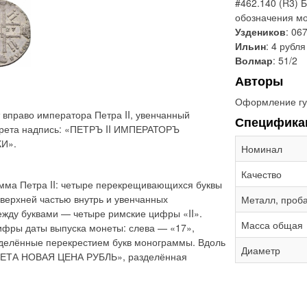
#462.140 (R3) 
обозначения мо
Уздеников
: 06
Ильин
: 4 рубля
Волмар
: 51/2
Авторы
Оформление гу
 вправо императора Петра II, увенчанный
Специфика
трета надпись: «ПЕТРЪ II ИМПЕРАТОРЪ
И».
Номинал
Качество
мма Петра II: четыре перекрещивающихся буквы
 верхней частью внутрь и увенчанных
Металл, проб
жду буквами — четыре римские цифры «II».
Масса общая
ифры даты выпуска монеты: слева — «17»,
азделённые перекрестием букв монограммы. Вдоль
Диаметр
ОНЕТА НОВАЯ ЦЕНА РУБЛЬ», разделённая