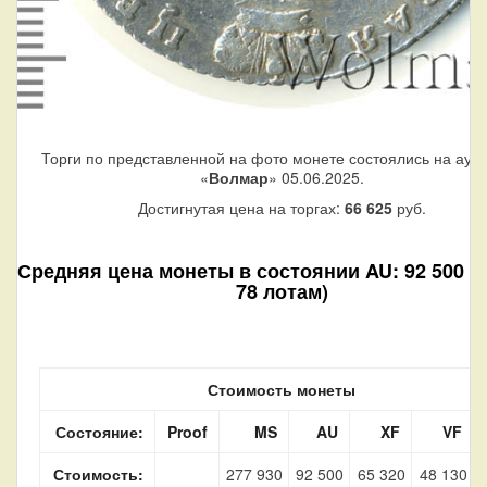
Торги по представленной на фото монете состоялись на аук
«
Волмар
» 05.06.2025.
Достигнутая цена на торгах:
66 625
руб.
Средняя цена монеты в состоянии AU: 92 500 ру
78 лотам)
Стоимость монеты
Состояние:
Proof
MS
AU
XF
VF
Стоимость:
277 930
92 500
65 320
48 130