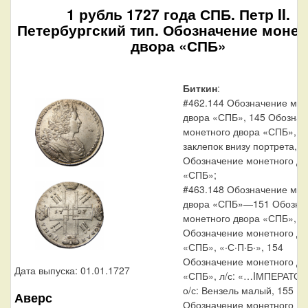
1 рубль 1727 года СПБ. Петр II.
Петербургский тип. Обозначение монет
двора «СПБ»
Биткин
:
#462.144 Обозначение мон
двора «СПБ», 145 Обознач
монетного двора «СПБ», Б
заклепок внизу портрета, 1
Обозначение монетного дв
«СПБ»;
#463.148 Обозначение мон
двора «СПБ»—151 Обозна
монетного двора «СПБ», 15
Обозначение монетного дв
«СПБ», «·С·П·Б·», 154
Обозначение монетного дв
Дата выпуска: 01.01.1727
«СПБ», л/с: «…IМПЕРАТОР
о/с: Вензель малый, 155
Аверс
Обозначение монетного дв