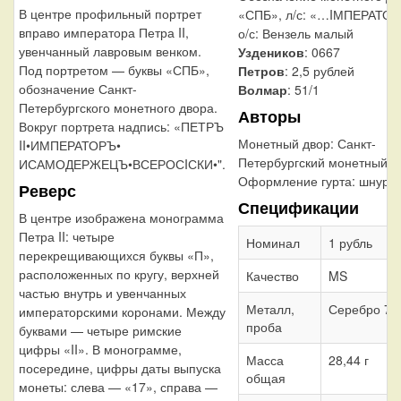
В центре профильный портрет
«СПБ», л/с: «…IМПЕРАТО
вправо императора Петра II,
о/с: Вензель малый
увенчанный лавровым венком.
Уздеников
: 0667
Под портретом — буквы «СПБ»,
Петров
: 2,5 рублей
обозначение Санкт-
Волмар
: 51/1
Петербургского монетного двора.
Авторы
Вокруг портрета надпись: «ПЕТРЪ
Монетный двор:
Санкт-
II•ИМПЕРАТОРЪ•
Петербургский монетный д
ИСАМОДЕРЖЕЦЪ•ВСЕРОСIСКИ•".
Оформление гурта:
шнур в
Реверс
Спецификации
В центре изображена монограмма
Петра II: четыре
Номинал
1 рубль
перекрещивающихся буквы «П»,
расположенных по кругу, верхней
Качество
MS
частью внутрь и увенчанных
Металл,
Серебро 72
императорскими коронами. Между
проба
буквами — четыре римские
цифры «II». В монограмме,
Масса
28,44 г
посередине, цифры даты выпуска
общая
монеты: слева — «17», справа —