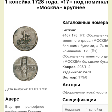
1 копейка 1728 года. «17» под номинало
«Москва» крупнее
Каталожные номера
Биткин
:
#467.178 (R1) Обозначение
монетного двора «МОСКВА»
большими буквами, «17» под
номиналом, 179 (R1)
Обозначение монетного двор
«МОСКВА» большими буквам
Конрос
: 205/1, 2
Уздеников
: 2473
Волмар
: 179/8
Авторы
Дата выпуска: 01.01.1728
Оформление гурта:
узорчаты
Аверс
Спецификации
В центре — рельефное
Номинал
1 копейка
изображение Георгия