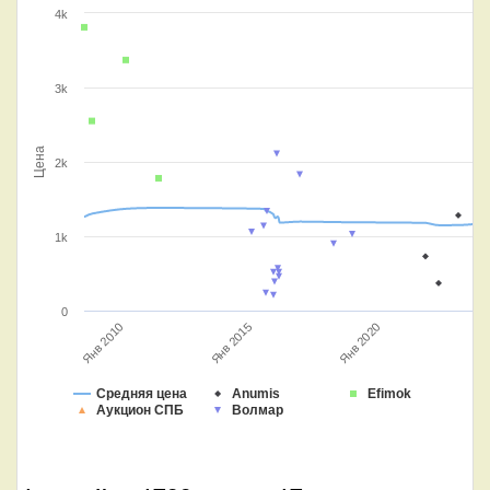
4k
3k
Цена
2k
1k
0
Янв 2015
Янв 2020
Янв 2010
Средняя цена
Anumis
Efimok
Аукцион СПБ
Волмар