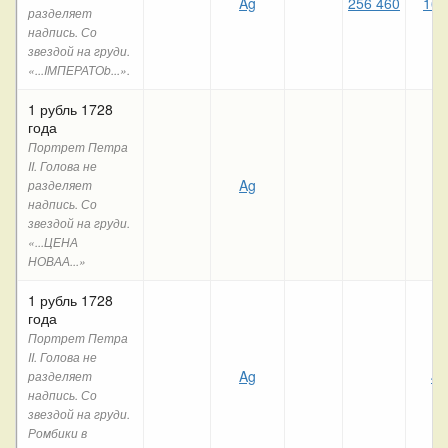
Ag
256 460
161
разделяет
надпись. Со
звездой на груди.
«...IМПЕРАТОb...».
1 рубль 1728
года
Портрет Петра
II. Голова не
Ag
разделяет
надпись. Со
звездой на груди.
«...ЦЕНА
НОВАА...»
1 рубль 1728
года
Портрет Петра
II. Голова не
Ag
49
разделяет
надпись. Со
звездой на груди.
Ромбики в