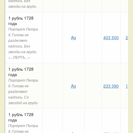
надпись. Без
звезды на груди
1 рубль 1728
года
Портрет Петра
II. Голова не
Ag
403 500
230
разделяет
надпись. Без
звезды на груди.
«...ПЕРТЪ...»
1 рубль 1728
года
Портрет Петра
Ag
233 390
116
II. Голова не
разделяет
надпись. Со
звездой на груди
1 рубль 1728
года
Портрет Петра
II. Голова не