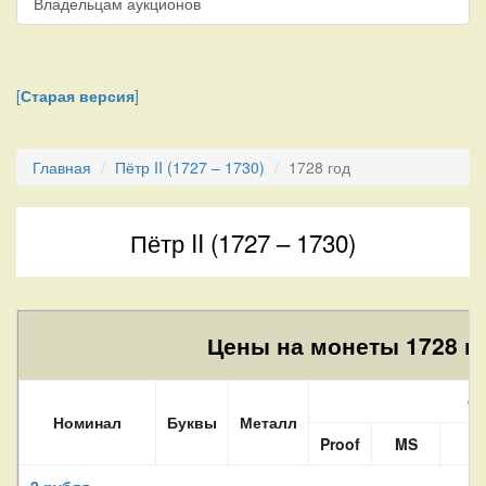
Владельцам аукционов
[
Старая версия
]
Главная
Пётр II (1727 – 1730)
1728 год
Пётр II (1727 – 1730)
Цены на монеты 1728 го
Со
Номинал
Буквы
Металл
Proof
MS
A
2 рубля