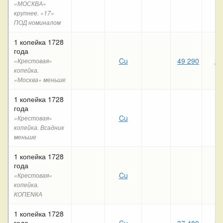
«МОСКВА»
крупнее. «17»
ПОД номиналом
1 копейка 1728
года
Cu
49 290
28
«Крестовая»
копейка.
«Москва» меньше
1 копейка 1728
года
Cu
«Крестовая»
копейка. Всадник
меньше
1 копейка 1728
года
Cu
«Крестовая»
копейка.
КОПЕNКА
1 копейка 1728
года
Cu
37 480
38