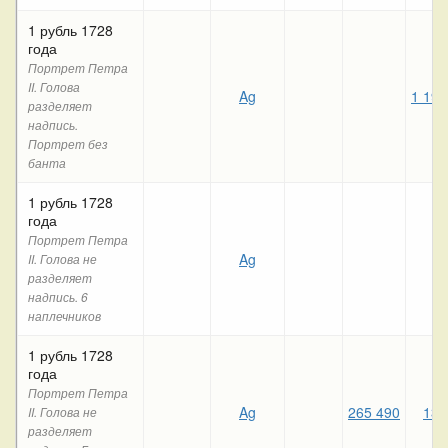
1 рубль 1728
года
Портрет Петра
II. Голова
Ag
1 199
разделяет
надпись.
Портрет без
банта
1 рубль 1728
года
Портрет Петра
Ag
II. Голова не
разделяет
надпись. 6
наплечников
1 рубль 1728
года
Портрет Петра
Ag
265 490
134
II. Голова не
разделяет