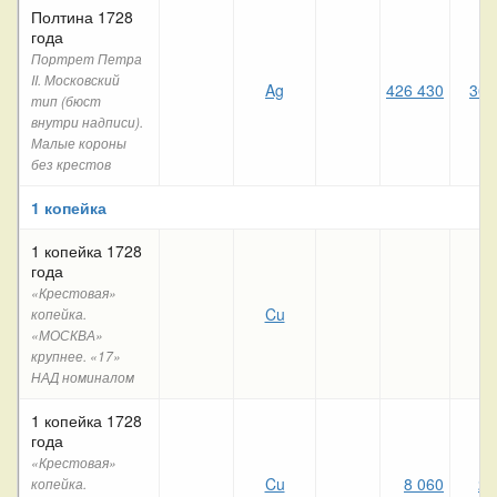
Полтина 1728
года
Портрет Петра
II. Московский
Ag
426 430
367
тип (бюст
внутри надписи).
Малые короны
без крестов
1 копейка
1 копейка 1728
года
«Крестовая»
Cu
копейка.
«МОСКВА»
крупнее. «17»
НАД номиналом
1 копейка 1728
года
«Крестовая»
Cu
8 060
22
копейка.