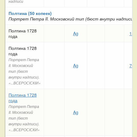
надписи
Полтина (50 копеек)
Портрет Петра II. Московский тип (бюст внутри надписи)
Полтина 1728
Ag
188
года
Полтина 1728
года
Портрет Петра
Ag
763
II. Московский
тип (бюст
внутри надписи).
«...ВСЕРОСIСКIИ»
Полтина 1728
года
Портрет Петра
Ag
II. Московский
тип (бюст
внутри надписи).
«...ВСЕРОСIСКИ»