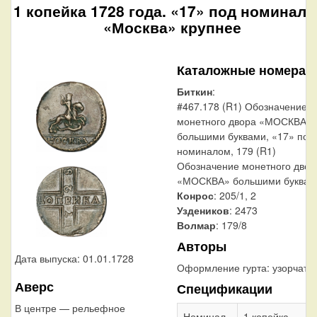
1 копейка 1728 года. «17» под номинало
«Москва» крупнее
Каталожные номера
Биткин
:
#467.178 (R1) Обозначение
монетного двора «МОСКВА»
большими буквами, «17» под
номиналом, 179 (R1)
Обозначение монетного двор
«МОСКВА» большими буквам
Конрос
: 205/1, 2
Уздеников
: 2473
Волмар
: 179/8
Авторы
Дата выпуска: 01.01.1728
Оформление гурта:
узорчаты
Аверс
Спецификации
В центре — рельефное
Номинал
1 копейка