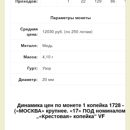
Проходов:
1
22
129
86
12
Параметры монеты
Средняя
12030 руб. (по 250 лотам)
цена:
Металл:
Медь
Масса:
4,10 г
Гурт:
Узор
Диаметр:
20 мм
Динамика цен по монете
1 копейка 1728 -
(«МОСКВА» крупнее. «17» ПОД номиналом)
„«Крестовая» копейка“ VF