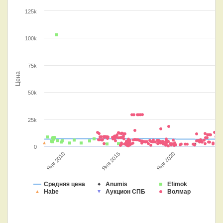
125k
100k
75k
Цена
50k
25k
0
Янв 2010
Янв 2015
Янв 2020
Средняя цена
Anumis
Efimok
Habe
Аукцион СПБ
Волмар