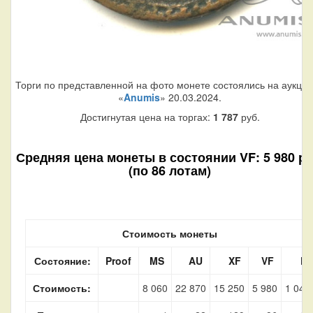
Торги по представленной на фото монете состоялись на аукци
«
Anumis
» 20.03.2024.
Достигнутая цена на торгах:
1 787
руб.
Средняя цена монеты в состоянии VF: 5 980 ру
(по 86 лотам)
Стоимость монеты
Состояние:
Proof
MS
AU
XF
VF
F
Стоимость:
8 060
22 870
15 250
5 980
1 040