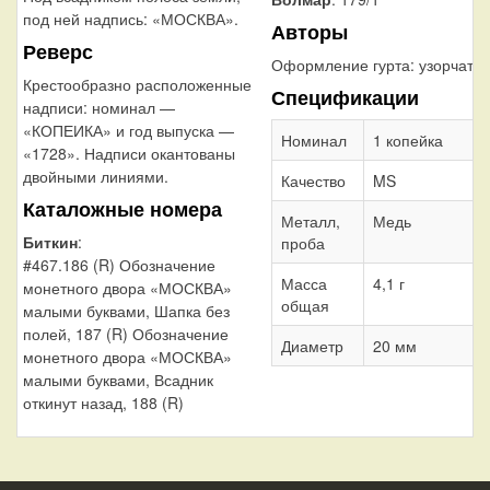
под ней надпись: «МОСКВА».
Авторы
Реверс
Оформление гурта:
узорчаты
Крестообразно расположенные
Спецификации
надписи: номинал —
«КОПЕИКА» и год выпуска —
Номинал
1 копейка
«1728». Надписи окантованы
двойными линиями.
Качество
MS
Каталожные номера
Металл,
Медь
Биткин
:
проба
#467.186 (R) Обозначение
Масса
4,1 г
монетного двора «МОСКВА»
общая
малыми буквами, Шапка без
полей, 187 (R) Обозначение
Диаметр
20 мм
монетного двора «МОСКВА»
малыми буквами, Всадник
откинут назад, 188 (R)