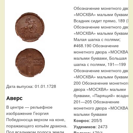
Обозначение монетного двор
«МОСКВА» малыми буквами,
Всадник сидит прямо, 189 (R)
Обозначение монетного двор
«МОСКВА» малыми буквами,
Малая шапка с полями;
#468.190 Обозначение
монетного двора «МОСКВА»
малыми буквами, Большая
шапка с полями, 191—199
Обозначение монетного двор
«МОСКВА» малыми буквами,
200 Обозначение монетного
Дата выпуска: 01.01.1728
двора «МОСКВА» малыми
буквами, «Парящий» всадник,
Аверс
201—205 Обозначение
В центре — рельефное
монетного двора «МОСКВА»
изображение Георгия
малыми буквами
Победоносца верхом на коне,
Конрос
: 205/5
поражающего копьём дракона.
Уздеников
: 2473
Под всадником полоса земли,
Волмар
: 179/1