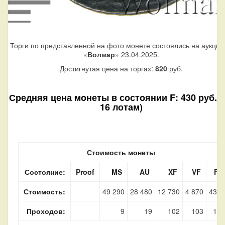
Торги по представленной на фото монете состоялись на аукцио
«
Волмар
» 23.04.2025.
Достигнутая цена на торгах:
820
руб.
Средняя цена монеты в состоянии F: 430 руб. (
16 лотам)
Стоимость монеты
Состояние:
Proof
MS
AU
XF
VF
F
Стоимость:
49 290
28 480
12 730
4 870
430
Проходов:
9
19
102
103
16