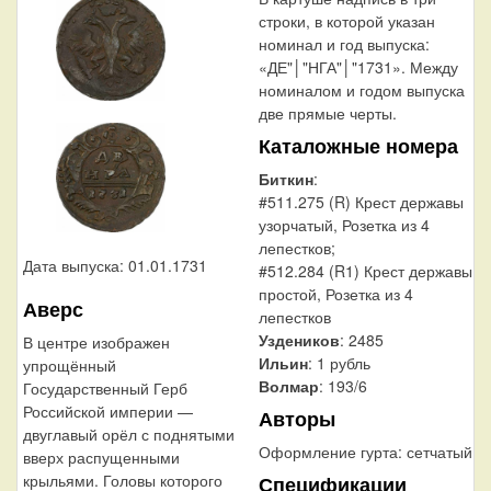
строки, в которой указан
номинал и год выпуска:
«ДЕ"│"НГА"│"1731». Между
номиналом и годом выпуска
две прямые черты.
Каталожные номера
Биткин
:
#511.275 (R) Крест державы
узорчатый, Розетка из 4
лепестков;
Дата выпуска: 01.01.1731
#512.284 (R1) Крест державы
простой, Розетка из 4
Аверс
лепестков
Уздеников
: 2485
В центре изображен
Ильин
: 1 рубль
упрощённый
Волмар
: 193/6
Государственный Герб
Российской империи —
Авторы
двуглавый орёл с поднятыми
Оформление гурта:
сетчатый
вверх распущенными
крыльями. Головы которого
Спецификации