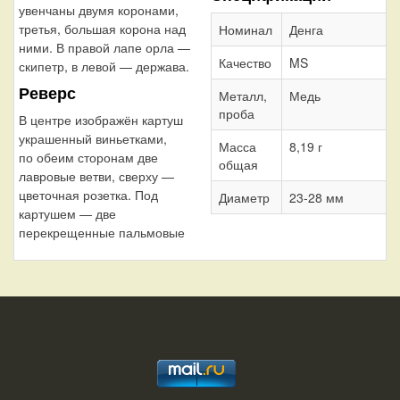
увенчаны двумя коронами,
третья, большая корона над
Номинал
Денга
ними. В правой лапе орла —
Качество
MS
скипетр, в левой — держава.
Реверс
Металл,
Медь
проба
В центре изображён картуш
украшенный виньетками,
Масса
8,19 г
по обеим сторонам две
общая
лавровые ветви, сверху —
цветочная розетка. Под
Диаметр
23-28 мм
картушем — две
перекрещенные пальмовые