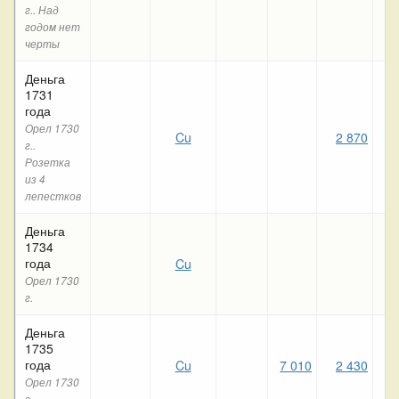
г.. Над
годом нет
черты
Деньга
1731
года
Орел 1730
Cu
2 870
2 
г..
Розетка
из 4
лепестков
Деньга
1734
года
Cu
1 
Орел 1730
г.
Деньга
1735
года
Cu
7 010
2 430
1 
Орел 1730
г.