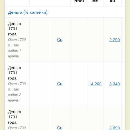
Proof
MS
AU
X
Деньга (½ копейки)
Деньга
1731
года
Cu
2 290
1 
Орел 1730
г.. Над
годом 1
черта
Деньга
1731
года
Cu
14 200
3 340
1 
Орел 1730
г.. Над
годом 2
черты
Деньга
1731
года
Cu
3 090
2 
Орел 1730