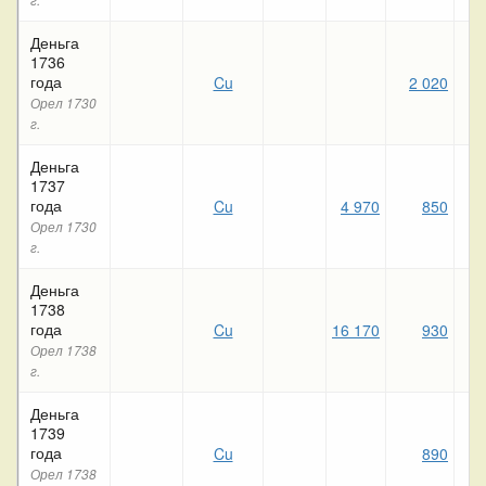
Деньга
1736
года
Cu
2 020
Орел 1730
г.
Деньга
1737
года
Cu
4 970
850
1 
Орел 1730
г.
Деньга
1738
года
Cu
16 170
930
Орел 1738
г.
Деньга
1739
года
Cu
890
Орел 1738