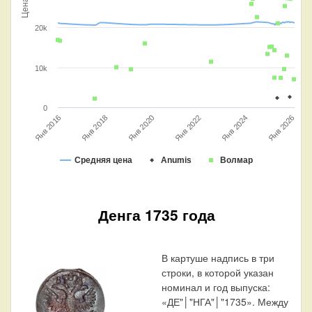
Цена
20k
10k
0
Янв 2024
Янв 2016
Янв 2022
Янв 2020
Янв 2026
Янв 2018
Средняя цена
Anumis
Волмар
Денга 1735 года
В картуше надпись в три
строки, в которой указан
номинал и год выпуска:
«ДЕ"│"НГА"│"1735». Между