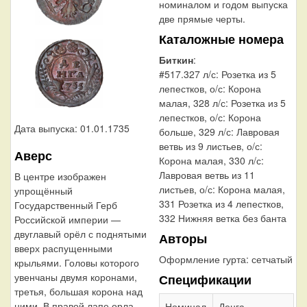
номиналом и годом выпуска
две прямые черты.
Каталожные номера
Биткин
:
#517.327 л/с: Розетка из 5
лепестков, о/с: Корона
малая, 328 л/с: Розетка из 5
лепестков, о/с: Корона
Дата выпуска: 01.01.1735
больше, 329 л/с: Лавровая
ветвь из 9 листьев, о/с:
Аверс
Корона малая, 330 л/с:
Лавровая ветвь из 11
В центре изображен
листьев, о/с: Корона малая,
упрощённый
331 Розетка из 4 лепестков,
Государственный Герб
332 Нижняя ветка без банта
Российской империи —
двуглавый орёл с поднятыми
Авторы
вверх распущенными
Оформление гурта:
сетчатый
крыльями. Головы которого
увенчаны двумя коронами,
Спецификации
третья, большая корона над
ними. В правой лапе орла —
Номинал
Денга