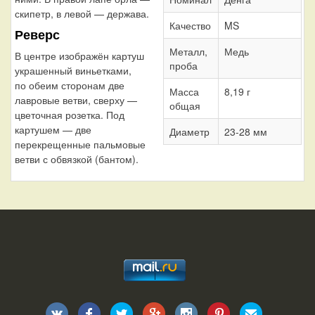
скипетр, в левой — держава.
Качество
MS
Реверс
Металл,
Медь
В центре изображён картуш
проба
украшенный виньетками,
по обеим сторонам две
Масса
8,19 г
лавровые ветви, сверху —
общая
цветочная розетка. Под
картушем — две
Диаметр
23-28 мм
перекрещенные пальмовые
ветви с обвязкой (бантом).