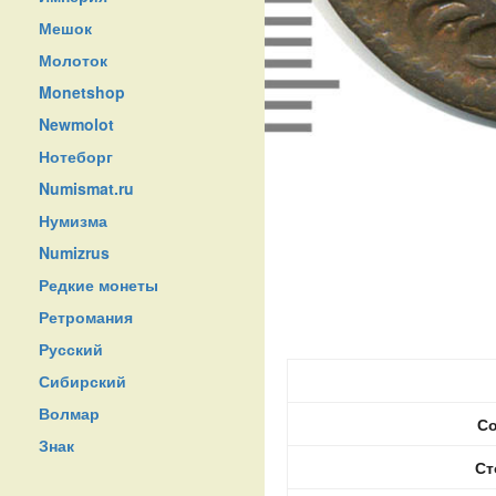
Мешок
Молоток
Monetshop
Newmolot
Нотеборг
Numismat.ru
Нумизма
Numizrus
Редкие монеты
Ретромания
Русский
Сибирский
Волмар
Со
Знак
Ст