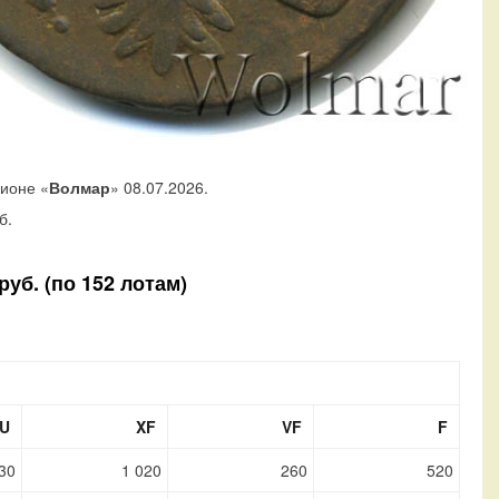
ционе «
Волмар
» 08.07.2026.
б.
уб. (по 152 лотам)
U
XF
VF
F
30
1 020
260
520