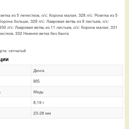
озетка из 5 лепестков, о/с: Корона малая, 328 л/с: Розетка из 5
 Корона больше, 329 л/с: Лавровая ветвь из 9 листьев, о/с:
30 л/с: Лавровая ветвь из 11 листьев, о/с: Корона малая, 331
пестков, 332 Нижняя ветка без банта
рта:
сетчатый
ции
Денга
MS
а
Медь
8,19 г
23-28 мм