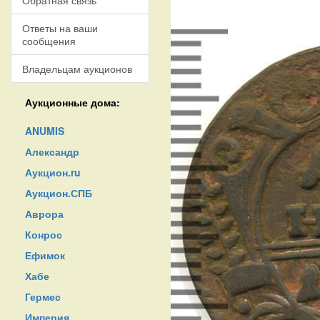
Обратная связь
Ответы на ваши
сообщения
Владельцам аукционов
Аукционные дома:
ANUMIS
Александр
Аукцион.ru
Аукцион.СПБ
Аврора
Конрос
Ефимок
Хабе
Гермес
Империя