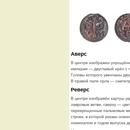
Аверс
В центре изображен упрощённ
империи — двуглавый орёл с
Головы которого увенчаны дву
В правой лапе орла — скипетр
Реверс
В центре изображён картуш у
лавровые ветви, сверху — цве
перекрещенные пальмовые ветв
строки, в которой указан ном
номиналом и годом выпуска д