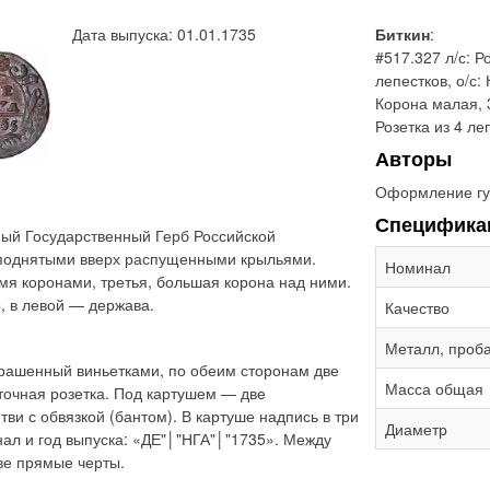
Дата выпуска: 01.01.1735
Биткин
:
#517.327 л/с: Р
лепестков, о/с:
Корона малая, 3
Розетка из 4 ле
Авторы
Оформление гу
Специфика
ый Государственный Герб Российской
 поднятыми вверх распущенными крыльями.
Номинал
мя коронами, третья, большая корона над ними.
, в левой — держава.
Качество
Металл, проб
крашенный виньетками, по обеим сторонам две
Масса общая
точная розетка. Под картушем — две
и с обвязкой (бантом). В картуше надпись в три
Диаметр
инал и год выпуска: «ДЕ"│"НГА"│"1735». Между
ве прямые черты.