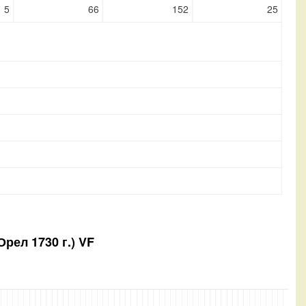
5
66
152
25
Орел 1730 г.) VF