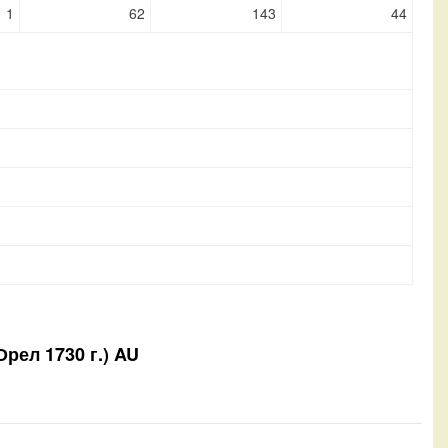
1
62
143
44
Орел 1730 г.) AU