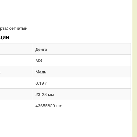
0
рта:
сетчатый
ции
Денга
MS
а
Медь
8,19 г
23-28 мм
43655820 шт.