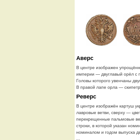
Аверс
В центре изображен упрощённ
империи — двуглавый орёл с
Головы которого увенчаны дву
В правой лапе орла — скипетр
Реверс
В центре изображён картуш у
лавровые ветви, сверху — цве
перекрещенные пальмовые ветв
строки, в которой указан ном
номиналом и годом выпуска д