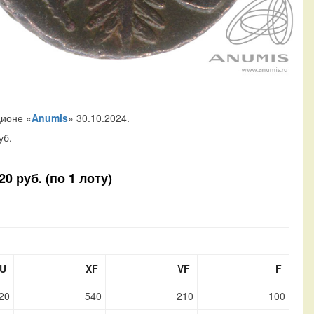
ционе «
Anumis
» 30.10.2024.
уб.
0 руб. (по 1 лоту)
U
XF
VF
F
20
540
210
100