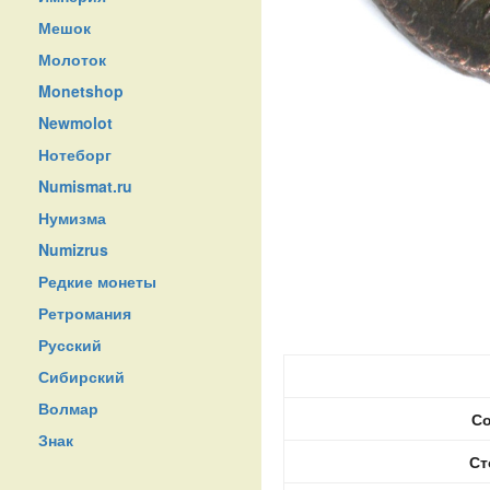
Мешок
Молоток
Monetshop
Newmolot
Нотеборг
Numismat.ru
Нумизма
Numizrus
Редкие монеты
Ретромания
Русский
Сибирский
Волмар
Со
Знак
Ст