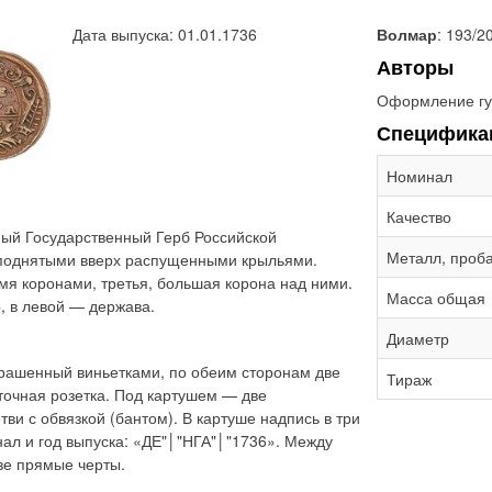
Дата выпуска: 01.01.1736
Волмар
: 193/2
Авторы
Оформление гу
Специфика
Номинал
Качество
ый Государственный Герб Российской
Металл, проб
 поднятыми вверх распущенными крыльями.
мя коронами, третья, большая корона над ними.
Масса общая
, в левой — держава.
Диаметр
крашенный виньетками, по обеим сторонам две
Тираж
точная розетка. Под картушем — две
и с обвязкой (бантом). В картуше надпись в три
инал и год выпуска: «ДЕ"│"НГА"│"1736». Между
ве прямые черты.