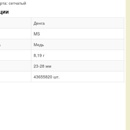
рта:
сетчатый
ции
Денга
MS
а
Медь
8,19 г
23-28 мм
43655820 шт.