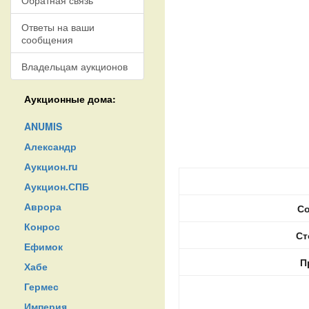
Обратная связь
Ответы на ваши
сообщения
Владельцам аукционов
Аукционные дома:
ANUMIS
Александр
Аукцион.ru
Аукцион.СПБ
Аврора
Со
Конрос
Ст
Ефимок
П
Хабе
Гермес
Империя