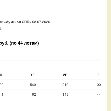
не «
Аукцион СПБ
» 08.07.2026.
.
уб. (по 44 лотам)
U
XF
VF
F
20
540
210
100
1
62
143
44