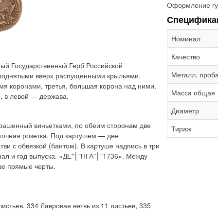
Оформление гу
Специфика
Номинал
Качество
ый Государственный Герб Российской
Металл, проб
 поднятыми вверх распущенными крыльями.
мя коронами, третья, большая корона над ними.
Масса общая
, в левой — держава.
Диаметр
крашенный виньетками, по обеим сторонам две
Тираж
точная розетка. Под картушем — две
и с обвязкой (бантом). В картуше надпись в три
инал и год выпуска: «ДЕ"│"НГА"│"1736». Между
ве прямые черты.
листьев, 334 Лавровая ветвь из 11 листьев, 335