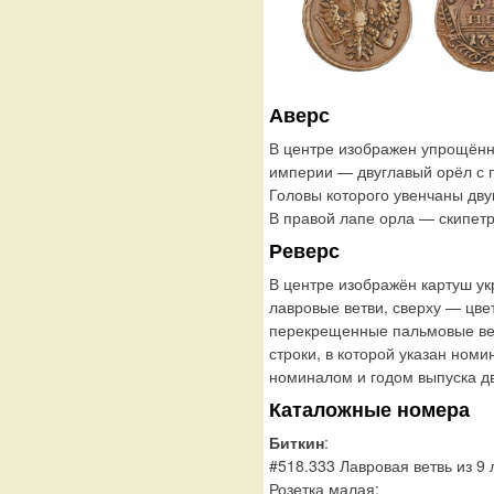
Аверс
В центре изображен упрощённ
империи — двуглавый орёл с
Головы которого увенчаны дву
В правой лапе орла — скипетр
Реверс
В центре изображён картуш у
лавровые ветви, сверху — цве
перекрещенные пальмовые ветв
строки, в которой указан ном
номиналом и годом выпуска д
Каталожные номера
Биткин
:
#518.333 Лавровая ветвь из 9 
Розетка малая;