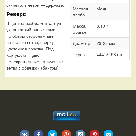
скипетр, в левой — держава.
Металл,
Медь
Реверс
проба
В центре изображён картуш
Масса
8,19 г
украшенный виньетками,
общая
по обеим сторонам две
лавровые ветви, сверху —
Диаметр
23-28 мм
цветочная розетка. Под
Тираж
44413193 шт.
картушем — две
перекрещенные пальмовые
ветви с обвязкой (бантом).