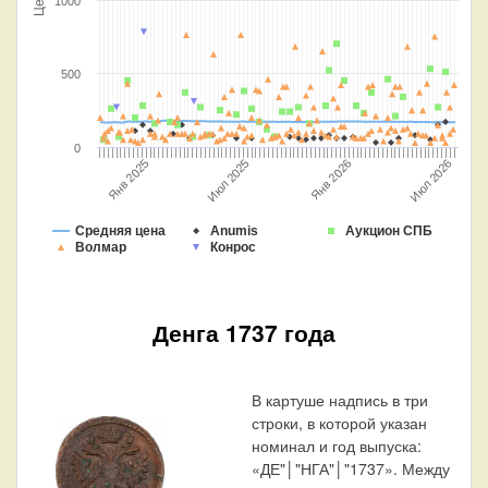
1000
500
0
Июл 2026
Июл 2025
Янв 2026
Янв 2025
Средняя цена
Anumis
Аукцион СПБ
Волмар
Конрос
Денга 1737 года
В картуше надпись в три
строки, в которой указан
номинал и год выпуска:
«ДЕ"│"НГА"│"1737». Между