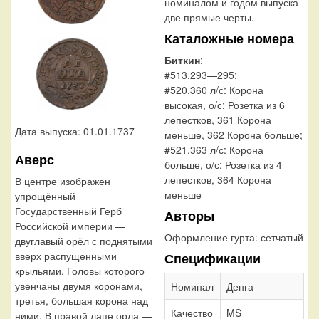
номиналом и годом выпуска
две прямые черты.
Каталожные номера
Биткин
:
#513.293—295;
#520.360 л/с: Корона
высокая, о/с: Розетка из 6
лепестков, 361 Корона
Дата выпуска: 01.01.1737
меньше, 362 Корона больше;
#521.363 л/с: Корона
Аверс
больше, о/с: Розетка из 4
лепестков, 364 Корона
В центре изображен
меньше
упрощённый
Государственный Герб
Авторы
Российской империи —
Оформление гурта:
сетчатый
двуглавый орёл с поднятыми
вверх распущенными
Спецификации
крыльями. Головы которого
увенчаны двумя коронами,
Номинал
Денга
третья, большая корона над
Качество
MS
ними. В правой лапе орла —