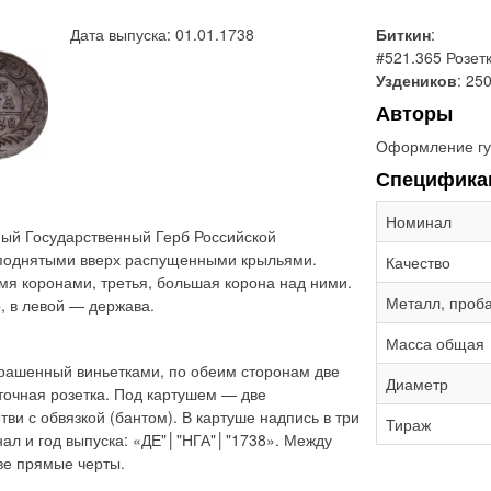
Дата выпуска: 01.01.1738
Биткин
:
#521.365 Розетк
Уздеников
: 25
Авторы
Оформление гу
Специфика
Номинал
ый Государственный Герб Российской
 поднятыми вверх распущенными крыльями.
Качество
мя коронами, третья, большая корона над ними.
Металл, проб
, в левой — держава.
Масса общая
крашенный виньетками, по обеим сторонам две
Диаметр
точная розетка. Под картушем — две
и с обвязкой (бантом). В картуше надпись в три
Тираж
инал и год выпуска: «ДЕ"│"НГА"│"1738». Между
ве прямые черты.