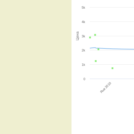
5k
4k
Цена
3k
2k
1k
0
Янв 2010