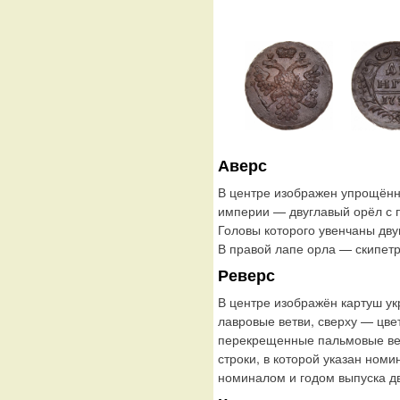
Аверс
В центре изображен упрощённ
империи — двуглавый орёл с
Головы которого увенчаны дву
В правой лапе орла — скипетр
Реверс
В центре изображён картуш у
лавровые ветви, сверху — цве
перекрещенные пальмовые ветв
строки, в которой указан ном
номиналом и годом выпуска д