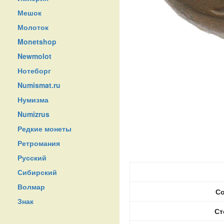
Мешок
Молоток
Monetshop
Newmolot
Нотеборг
Numismat.ru
Нумизма
Numizrus
Редкие монеты
Ретромания
Русский
Сибирский
Волмар
Со
Знак
Ст