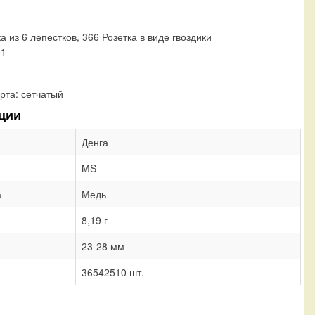
а из 6 лепестков, 366 Розетка в виде гвоздики
01
рта:
сетчатый
ции
Денга
MS
а
Медь
8,19 г
23-28 мм
36542510 шт.