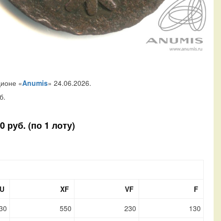
ционе «
Anumis
» 24.06.2026.
б.
 руб. (по 1 лоту)
U
XF
VF
F
30
550
230
130