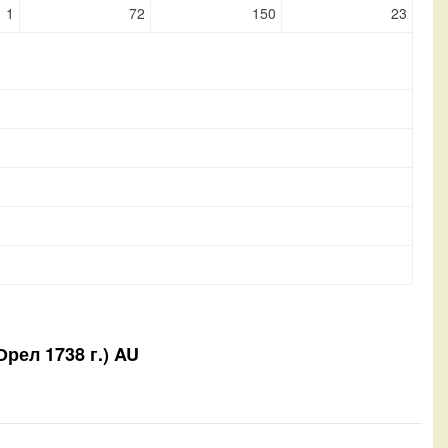
1
72
150
23
Орел 1738 г.) AU