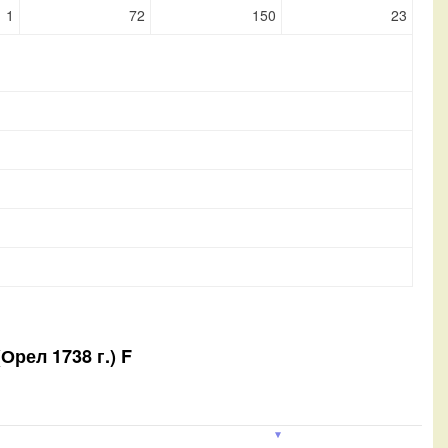
1
72
150
23
(Орел 1738 г.) F