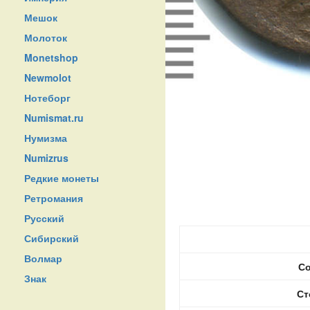
Мешок
Молоток
Monetshop
Newmolot
Нотеборг
Numismat.ru
Нумизма
Numizrus
Редкие монеты
Ретромания
Русский
Сибирский
Волмар
Со
Знак
Ст