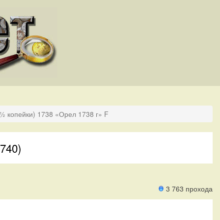
(½ копейки) 1738 «Орел 1738 г» F
740)
3 763 прохода