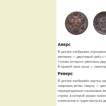
Аверс
В центре изображен упрощённ
империи — двуглавый орёл с
Головы которого увенчаны дву
В правой лапе орла — скипетр
Реверс
В центре изображён картуш у
лавровые ветви, сверху — цве
перекрещенные пальмовые ветв
строки, в которой указан ном
номиналом и годом выпуска д