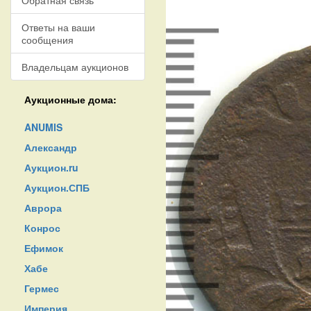
Обратная связь
Ответы на ваши
сообщения
Владельцам аукционов
Аукционные дома:
ANUMIS
Александр
Аукцион.ru
Аукцион.СПБ
Аврора
Конрос
Ефимок
Хабе
Гермес
Империя