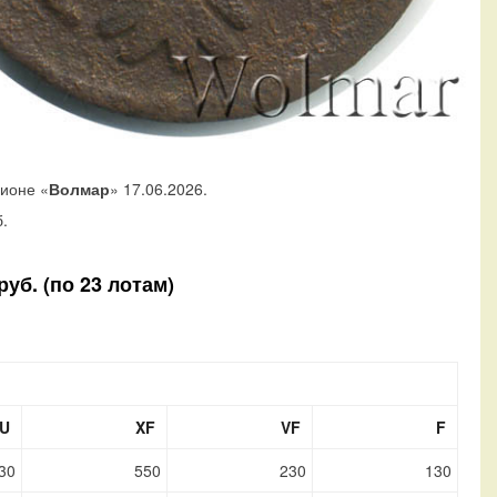
ционе «
Волмар
» 17.06.2026.
.
уб. (по 23 лотам)
U
XF
VF
F
30
550
230
130