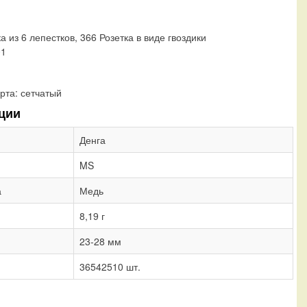
а из 6 лепестков, 366 Розетка в виде гвоздики
01
рта:
сетчатый
ции
Денга
MS
а
Медь
8,19 г
23-28 мм
36542510 шт.