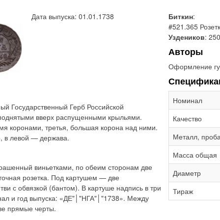
Дата выпуска: 01.01.1738
Биткин
:
#521.365 Розетк
Уздеников
: 25
Авторы
Оформление гу
Специфика
Номинал
ый Государственный Герб Российской
 поднятыми вверх распущенными крыльями.
Качество
мя коронами, третья, большая корона над ними.
Металл, проб
, в левой — держава.
Масса общая
крашенный виньетками, по обеим сторонам две
Диаметр
точная розетка. Под картушем — две
и с обвязкой (бантом). В картуше надпись в три
Тираж
инал и год выпуска: «ДЕ"│"НГА"│"1738». Между
ве прямые черты.