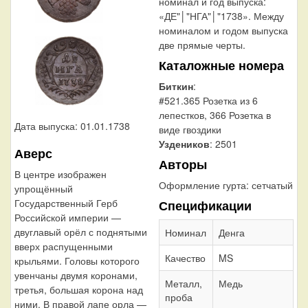
номинал и год выпуска:
«ДЕ"│"НГА"│"1738». Между
номиналом и годом выпуска
две прямые черты.
Каталожные номера
Биткин
:
#521.365 Розетка из 6
лепестков, 366 Розетка в
Дата выпуска: 01.01.1738
виде гвоздики
Уздеников
: 2501
Аверс
Авторы
В центре изображен
Оформление гурта:
сетчатый
упрощённый
Государственный Герб
Спецификации
Российской империи —
двуглавый орёл с поднятыми
Номинал
Денга
вверх распущенными
Качество
MS
крыльями. Головы которого
увенчаны двумя коронами,
Металл,
Медь
третья, большая корона над
проба
ними. В правой лапе орла —