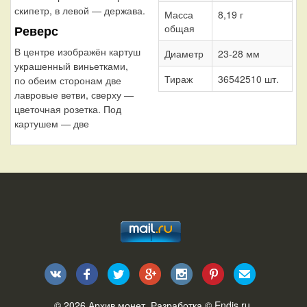
скипетр, в левой — держава.
Масса
8,19 г
общая
Реверс
В центре изображён картуш
Диаметр
23-28 мм
украшенный виньетками,
Тираж
36542510 шт.
по обеим сторонам две
лавровые ветви, сверху —
цветочная розетка. Под
картушем — две
© 2026
Архив монет
. Разработка ©
Endis.ru
.