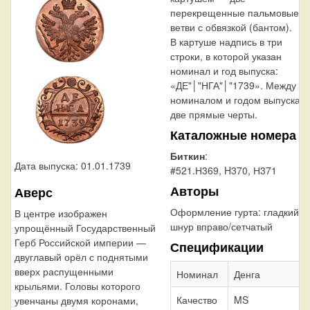
перекрещенные пальмовые
ветви с обвязкой (бантом).
В картуше надпись в три
строки, в которой указан
номинал и год выпуска:
«ДЕ"│"НГА"│"1739». Между
номиналом и годом выпуска
две прямые черты.
Каталожные номера
Биткин
:
Дата выпуска: 01.01.1739
#521.Н369, H370, Н371
Авторы
Аверс
Оформление гурта:
гладкий/
В центре изображен
шнур вправо/сетчатый
упрощённый Государственный
Герб Российской империи —
Спецификации
двуглавый орёл с поднятыми
вверх распущенными
Номинал
Денга
крыльями. Головы которого
Качество
MS
увенчаны двумя коронами,