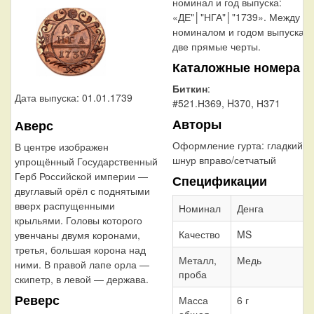
номинал и год выпуска:
«ДЕ"│"НГА"│"1739». Между
номиналом и годом выпуска
две прямые черты.
Каталожные номера
Биткин
:
Дата выпуска: 01.01.1739
#521.Н369, H370, Н371
Авторы
Аверс
Оформление гурта:
гладкий/
В центре изображен
шнур вправо/сетчатый
упрощённый Государственный
Герб Российской империи —
Спецификации
двуглавый орёл с поднятыми
вверх распущенными
Номинал
Денга
крыльями. Головы которого
Качество
MS
увенчаны двумя коронами,
третья, большая корона над
Металл,
Медь
ними. В правой лапе орла —
проба
скипетр, в левой — держава.
Реверс
Масса
6 г
общая