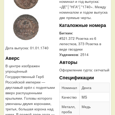
номинал и год выпуска:
«ДЕ"│"НГА"│"1740». Между
номиналом и годом выпуска
две прямые черты.
Каталожные номера
Биткин
:
#521.372 Розетка из 6
лепестков, 373 Розетка в
Дата выпуска: 01.01.1740
виде гвоздики
Уздеников
: 2514
Аверс
Авторы
В центре изображен
Оформление гурта:
сетчатый
упрощённый
Государственный Герб
Спецификации
Российской империи —
двуглавый орёл с поднятыми
Номинал
Денга
вверх распущенными
Качество
MS
крыльями. Головы которого
увенчаны двумя коронами,
Металл,
Медь
третья, большая корона над
проба
ними. В правой лапе орла —