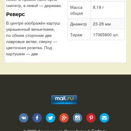
скипетр, в левой — держава.
Масса
8,19 г
общая
Реверс
В центре изображён картуш
Диаметр
23-28 мм
украшенный виньетками,
Тираж
17065800 шт.
по обеим сторонам две
лавровые ветви, сверху —
цветочная розетка. Под
картушем — две
© 2026
Архив монет
. Разработка ©
Endis.ru
.