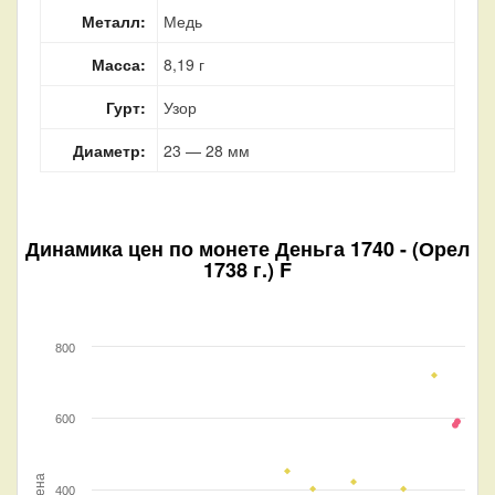
Металл:
Медь
Масса:
8,19 г
Гурт:
Узор
Диаметр:
23 — 28 мм
Динамика цен по монете
Деньга 1740 - (Орел
1738 г.) F
800
600
Цена
400