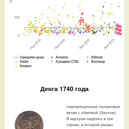
200
0
Янв 2015
Янв 2010
Янв 2025
Янв 2020
Средняя цена
Anumis
Efimok
Habe
Аукцион СПБ
Волмар
Конрос
Денга 1740 года
перекрещенные пальмовые
ветви с обвязкой (бантом).
В картуше надпись в три
строки, в которой указан