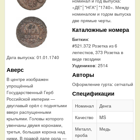
номинал и год выпуска:
«ДЕ"│"НГА"│"1740». Между
номиналом и годом выпуска
две прямые черты.
Каталожные номера
Биткин
:
#521.372 Розетка из 6
лепестков, 373 Розетка в
Дата выпуска: 01.01.1740
виде гвоздики
Уздеников
: 2514
Аверс
Авторы
В центре изображен
Оформление гурта:
сетчатый
упрощённый
Государственный Герб
Спецификации
Российской империи —
двуглавый орёл с поднятыми
Номинал
Денга
вверх распущенными
Качество
MS
крыльями. Головы которого
увенчаны двумя коронами,
Металл,
Медь
третья, большая корона над
проба
ними. В правой лапе орла —