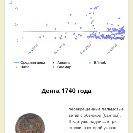
2k
1k
0
Янв 2025
Янв 2020
Янв 2015
Янв 2010
Средняя цена
Anumis
Efimok
Habe
Волмар
Денга 1740 года
перекрещенные пальмовые
ветви с обвязкой (бантом).
В картуше надпись в три
строки, в которой указан