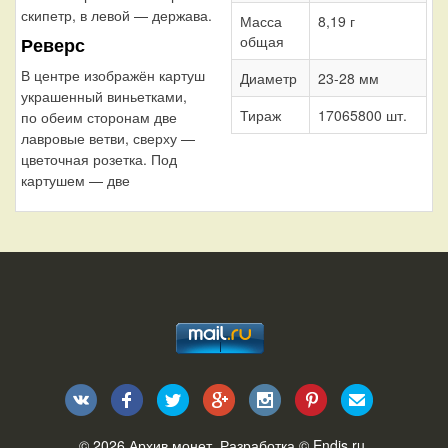
скипетр, в левой — держава.
Масса
8,19 г
общая
Реверс
В центре изображён картуш
Диаметр
23-28 мм
украшенный виньетками,
Тираж
17065800 шт.
по обеим сторонам две
лавровые ветви, сверху —
цветочная розетка. Под
картушем — две
© 2026
Архив монет
. Разработка ©
Endis.ru
.