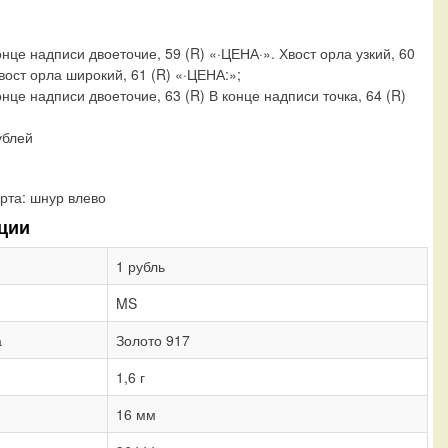
онце надписи двоеточие, 59 (R) «·ЦЕНА·». Хвост орла узкий, 60
вост орла широкий, 61 (R) «·ЦЕНА:»;
онце надписи двоеточие, 63 (R) В конце надписи точка, 64 (R)
ублей
рта:
шнур влево
ции
1 рубль
MS
а
Золото 917
1,6 г
16 мм