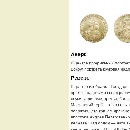
Аверс
В центре профильный портрет
Вокруг портрета круговая н
Реверс
В центре изображен Государс
орёл с поднятыми вверх расп
двумя коронами, третья, боль
Московский герб — овальный 
поражающего копьём дракона.
апостола Андрея Первозванног
держава. Над орлом — дата вы
канта, надпись: «МОН•ЦЕНА•