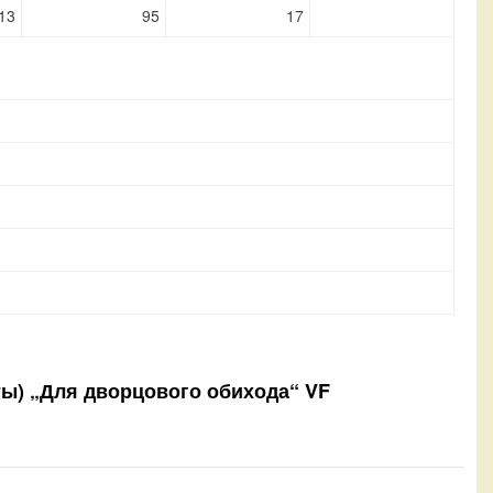
13
95
17
еты) „Для дворцового обихода“ VF