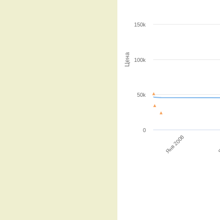
150k
Цена
100k
50k
0
Я
Янв 2008