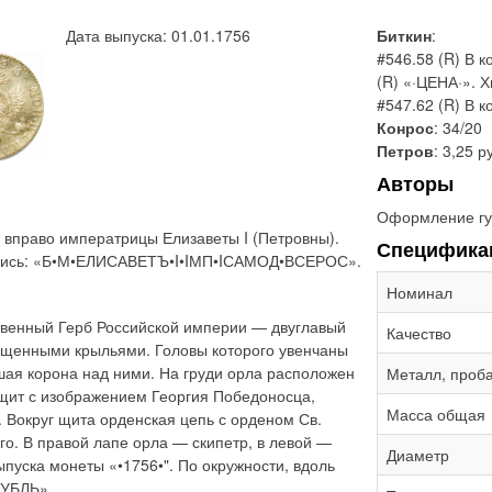
Дата выпуска: 01.01.1756
Биткин
:
#546.58 (R) В к
(R) «·ЦЕНА·». Х
#547.62 (R) В к
Конрос
: 34/20
Петров
: 3,25 р
Авторы
Оформление гу
 вправо императрицы Елизаветы I (Петровны).
Специфика
адпись: «Б•М•ЕЛИСАВЕТЪ•I•IМП•IСАМОД•ВСЕРОС».
Номинал
твенный Герб Российской империи — двуглавый
Качество
ущенными крыльями. Головы которого увенчаны
шая корона над ними. На груди орла расположен
Металл, проб
щит с изображением Георгия Победоносца,
Масса общая
 Вокруг щита орденская цепь с орденом Св.
о. В правой лапе орла — скипетр, в левой —
Диаметр
пуска монеты «•1756•". По окружности, вдоль
РУБЛЬ».