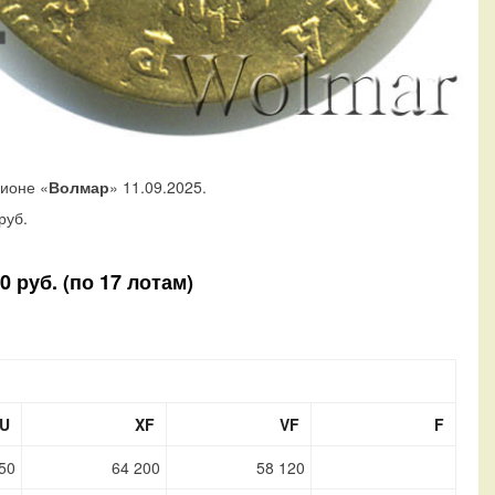
ционе «
Волмар
» 11.09.2025.
руб.
 руб. (по 17 лотам)
U
XF
VF
F
50
64 200
58 120