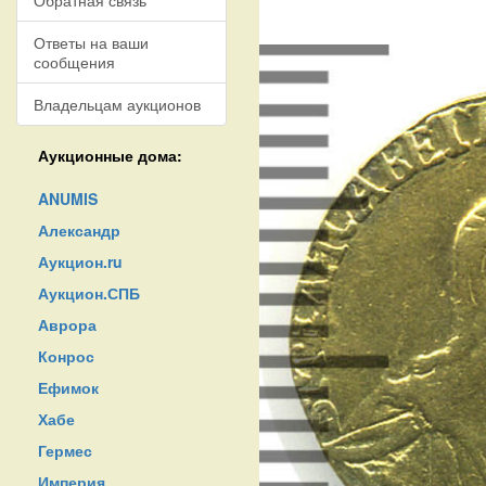
Обратная связь
Ответы на ваши
сообщения
Владельцам аукционов
Аукционные дома:
ANUMIS
Александр
Аукцион.ru
Аукцион.СПБ
Аврора
Конрос
Ефимок
Хабе
Гермес
Империя