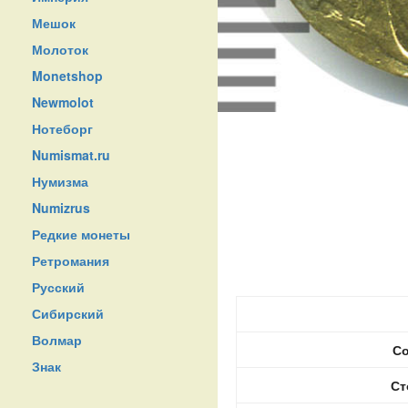
Мешок
Молоток
Monetshop
Newmolot
Нотеборг
Numismat.ru
Нумизма
Numizrus
Редкие монеты
Ретромания
Русский
Сибирский
Волмар
Со
Знак
Ст