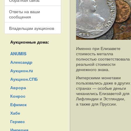
Обратная связь
Ответы на ваши
сообщения
Владельцам аукционов
Аукционные дома:
Именно при Елизавете
ANUMIS
стоимость металла
полностью соответствовала
Александр
реальной стоимости
денежного знака.
Аукцион.ru
Имперскими монетами
Аукцион.СПБ
пользовались даже в других
Аврора
странах — особые деньги
чеканились Елизаветой для
Конрос
Лифляндии и Эстляндии,
а также для Пруссии.
Ефимок
Хабе
Гермес
Империя