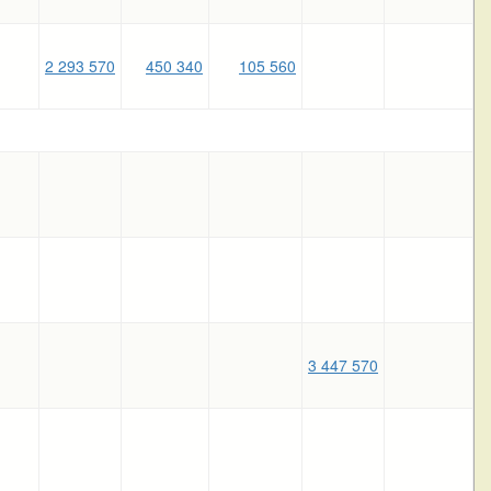
2 293 570
450 340
105 560
3 447 570