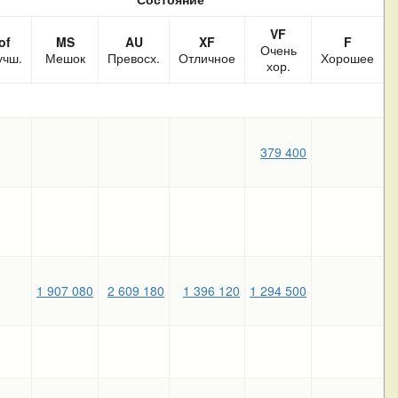
VF
of
MS
AU
XF
F
Очень
учш.
Мешок
Превосх.
Отличное
Хорошее
хор.
379 400
1 907 080
2 609 180
1 396 120
1 294 500