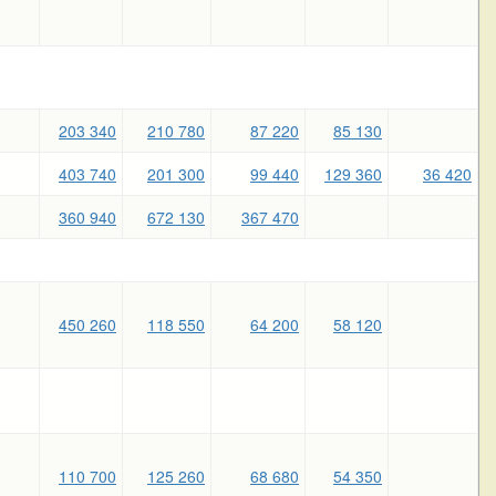
203 340
210 780
87 220
85 130
403 740
201 300
99 440
129 360
36 420
360 940
672 130
367 470
450 260
118 550
64 200
58 120
110 700
125 260
68 680
54 350