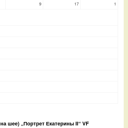
9
17
1
на шее) „Портрет Екатерины II“ VF