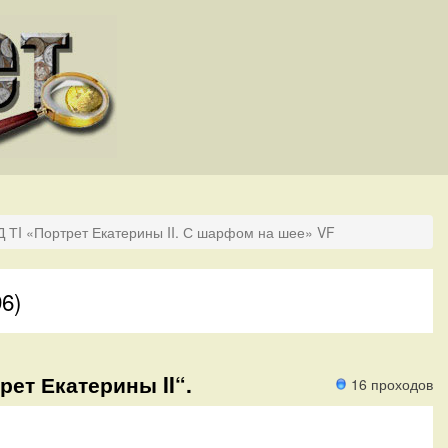
 ТI «Портрет Екатерины II. С шарфом на шее» VF
96)
рет Екатерины II“.
16 проходов