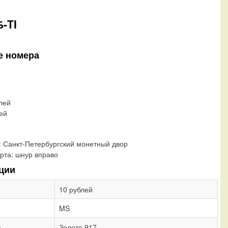
-TI
е номера
блей
лей
:
Санкт-Петербургский монетный двор
рта:
шнур вправо
ции
10 рублей
MS
а
Золото 917