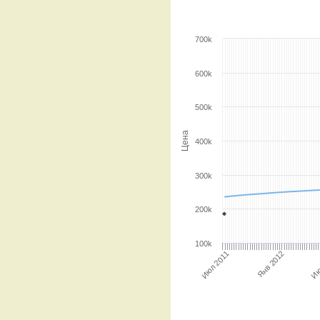
700k
600k
500k
Цена
400k
300k
200k
100k
Ию
Янв 2012
Июл 2011