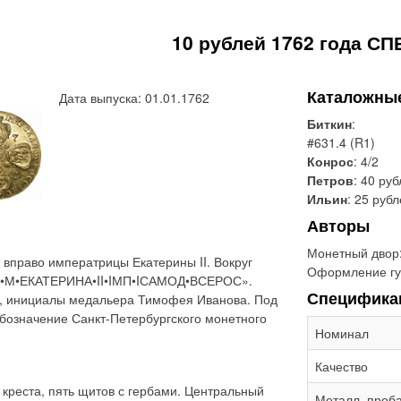
10 рублей 1762 года СПБ
Каталожны
Дата выпуска: 01.01.1762
Биткин
:
#631.4 (R1)
Конрос
: 4/2
Петров
: 40 ру
Ильин
: 25 руб
Авторы
Монетный двор
вправо императрицы Екатерины II. Вокруг
Оформление гу
 «Б•М•ЕКАТЕРИНА•II•IМП•IСАМОД•ВСЕРОС».
Специфика
I», инициалы медальера Тимофея Иванова. Под
бозначение Санкт-Петербургского монетного
Номинал
Качество
 креста, пять щитов с гербами. Центральный
Металл, проб