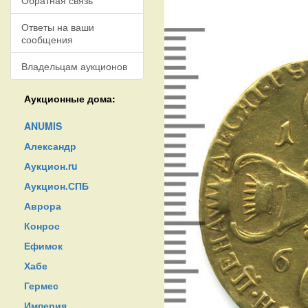
Обратная связь
Ответы на ваши
сообщения
Владельцам аукционов
Аукционные дома:
ANUMIS
Александр
Аукцион.ru
Аукцион.СПБ
Аврора
Конрос
Ефимок
Хабе
Гермес
Империя