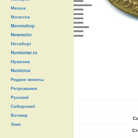
Мешок
Молоток
Monetshop
Newmolot
Нотеборг
Numismat.ru
Нумизма
Numizrus
Редкие монеты
Ретромания
Русский
Сибирский
Волмар
Со
Знак
Ст