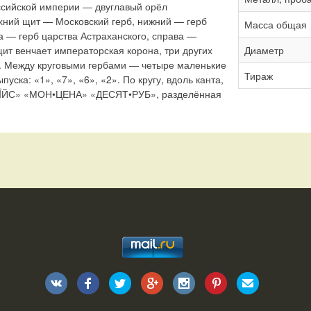
сийской империи — двуглавый орёл
хний щит — Московский герб, нижний — герб
Масса общая
а — герб царства Астраханского, справа —
Диаметр
щит венчает императорская корона, три других
. Между круговыми гербами — четыре маленькие
Тираж
уска: «1», «7», «6», «2». По кругу, вдоль канта,
ÏЙС» «МОН•ЦЕНА» «ДЕСЯТ•РУБ», разделённая