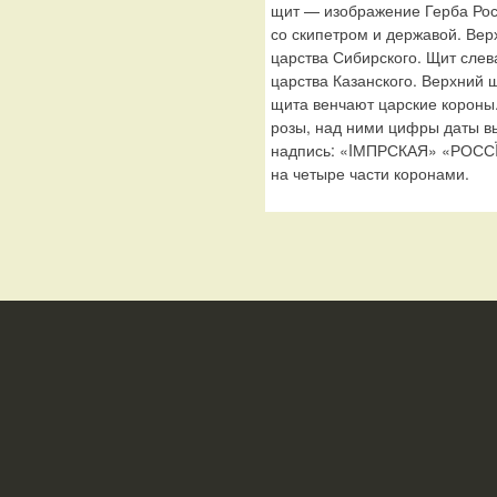
щит — изображение Герба Рос
со скипетром и державой. Вер
царства Сибирского. Щит слев
царства Казанского. Верхний 
щита венчают царские короны
розы, над ними цифры даты вып
надпись: «IМПРСКАЯ» «РОСС
на четыре части коронами.