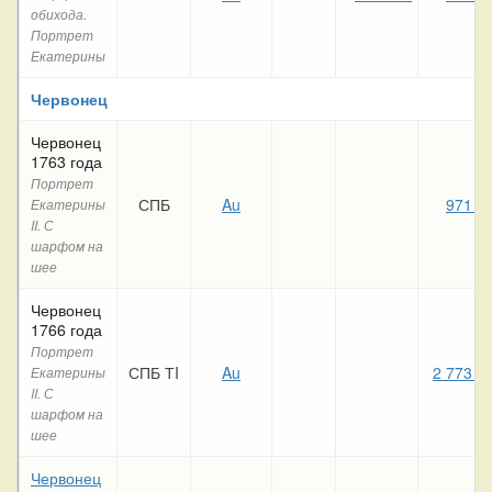
обихода.
Портрет
Екатерины
Червонец
Червонец
1763 года
Портрет
СПБ
Au
971 6
Екатерины
II. С
шарфом на
шее
Червонец
1766 года
Портрет
СПБ ТI
Au
2 773 0
Екатерины
II. С
шарфом на
шее
Червонец