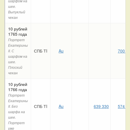
шарфом на
шее.
Выпуклый
чекан
10 рублей
1765 года
Портрет
Екатерины
СПБ ТI
Au
700 6
II. С
шарфом на
шее.
Плоский
чекан
10 рублей
1766 года
Портрет
Екатерины
СПБ ТI
Au
639 330
574 1
II. Без
шарфа на
шее.
Портрет
уже