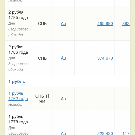
2 рубля
1785 года
СПБ
Au
465 990
392 4
Для
дворцового
обихода
2 рубля
1786 года
СПБ
Au
374 670
Для
дворцового
обихода
1 рубль
1 рубль
СПБ ТI
1762 года
Au
ЯИ
Новодел
1 рубль
1779 года
Для
Au
223 420
117 8
дворцового