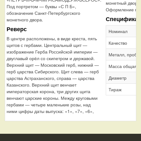
монетный двор
Под портретом — буквы «С П Б»,
Оформление гур
обозначение Санкт-Петербургского
Специфика
монетного двора.
Реверс
Номинал
В центре расположены, в виде креста, пять
Качество
щитов с гербами. Центральный щит —
изображение Герба Российской империи —
Металл, проба
двуглавый орёл со скипетром и державой.
Верхний щит — Московский герб, нижний —
Масса общая
герб царства Сибирского. Щит слева — герб
Диаметр
царства Астраханского, справа — царства
Казанского. Верхний щит венчает
Тираж
императорская корона, три других щита
венчают царские короны. Между круговыми
гербами — четыре маленькие розы, над
ними цифры даты выпуска: «1», «7», «6»,