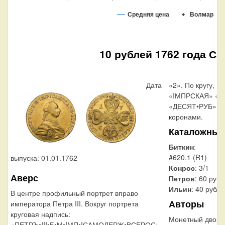
Средняя цена
Волмар
10 рублей 1762 года С
Дата
«2». По кругу, в
«IМПРСКАЯ» «
«ДЕСЯТ•РУБ», р
коронами.
Каталожные
Биткин
:
#620.1 (R1)
выпуска: 01.01.1762
Конрос
: 3/1
Аверс
Петров
: 60 руб
Ильин
: 40 рубл
В центре профильный портрет вправо
Авторы
императора Петра III. Вокруг портрета
круговая надпись:
Монетный двор:
«ПЕТРЪ•III•Б•М•IМП•IСАМОДЕРЖ•ВСЕРОС».