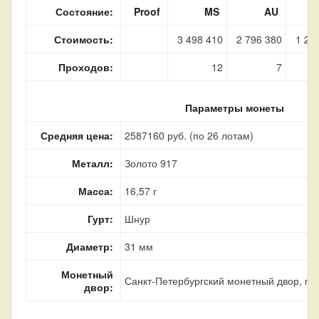
Состояние:
Proof
MS
AU
Стоимость:
3 498 410
2 796 380
1 26
Проходов:
12
7
Параметры монеты
Средняя цена:
2587160 руб. (по 26 лотам)
Металл:
Золото 917
Масса:
16,57 г
Гурт:
Шнур
Диаметр:
31 мм
Монетный
Санкт-Петербургский монетный двор, г. 
двор: