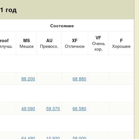
1 год
Состояние
VF
roof
MS
AU
XF
F
Очень
илучш.
Мешок
Превосх.
Отличное
Хорошее
хор.
88 200
68 880
49 090
59 370
66 580
64 490
10 920
58 000