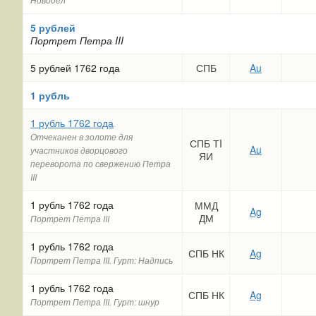
Новодел
5 рублей
Портрет Петра III
5 рублей 1762 года
СПБ
Au
1 рубль
1 рубль 1762 года
Отчеканен в золоте для
СПБ ТI
Au
участников дворцового
ЯИ
переворота по свержению Петра
III
1 рубль 1762 года
ММД
Ag
ДМ
Портрет Петра III
1 рубль 1762 года
СПБ НК
Ag
Портрет Петра III. Гурт: Надпись
1 рубль 1762 года
СПБ НК
Ag
Портрет Петра III. Гурт: шнур