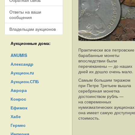
Обратная связь
Ответы на ваши
сообщения
Владельцам аукционов
Аукционные дома:
Практически все петровские
ANUMIS
барабанные монеты
впоследствии были
Александр
перечеканены — до наших
дней их дошло очень мало.
Аукцион.ru
Самым большим тиражом
Аукцион.СПБ
при Петре Третьем вышла
Аврора
серебряная монетка
достоинством рубль —
Конрос
на современных
нумизматических аукционах
Ефимок
она имеет самую доступну
Хабе
стоимость.
Гермес
Империя