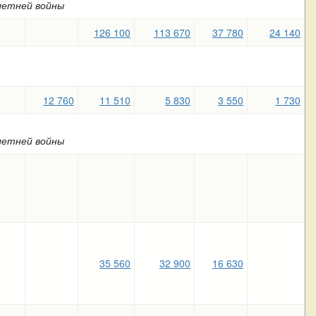
летней войны
126 100
113 670
37 780
24 140
12 760
11 510
5 830
3 550
1 730
летней войны
35 560
32 900
16 630