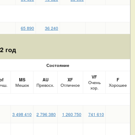
65 890
36 240
2 год
Состояние
VF
of
MS
AU
XF
F
Очень
учш.
Мешок
Превосх.
Отличное
Хорошее
хор.
3 498 410
2 796 380
1 260 750
741 610