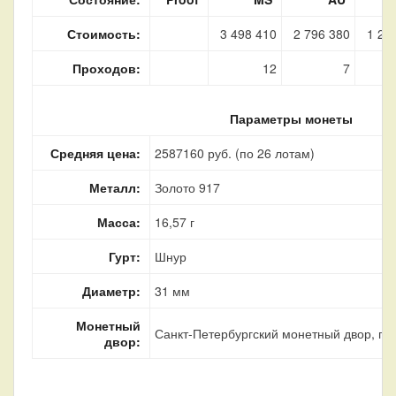
Стоимость:
3 498 410
2 796 380
1 26
Проходов:
12
7
Параметры монеты
Средняя цена:
2587160 руб. (по 26 лотам)
Металл:
Золото 917
Масса:
16,57 г
Гурт:
Шнур
Диаметр:
31 мм
Монетный
Санкт-Петербургский монетный двор, г. 
двор: