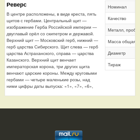
Реверс
Номинал
В центре расположены, в виде креста, пять
Качество
щитов с гербами. Центральный щит —
изображение Герба Российской империи —
Металл, проба
двуглавый орёл со скипетром и державой.
Верхний щит — Московский герб, нижний —
Масса общая
герб царства Сибирского. Щит слева — герб
Диаметр
царства Астраханского, справа — царства
Казанского. Верхний щит венчает
Тираж
императорская корона, три других щита
венчают царские короны. Между круговыми
гербами — четыре маленькие розы, над
ними цифры даты выпуска: «1», «7», «6»,