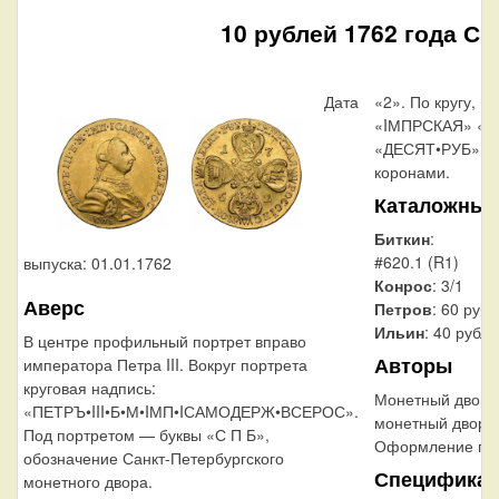
10 рублей 1762 года С
Дата
«2». По кругу, в
«IМПРСКАЯ» «
«ДЕСЯТ•РУБ», р
коронами.
Каталожные
Биткин
:
#620.1 (R1)
выпуска: 01.01.1762
Конрос
: 3/1
Аверс
Петров
: 60 руб
Ильин
: 40 рубл
В центре профильный портрет вправо
Авторы
императора Петра III. Вокруг портрета
круговая надпись:
Монетный двор:
«ПЕТРЪ•III•Б•М•IМП•IСАМОДЕРЖ•ВСЕРОС».
монетный двор
Под портретом — буквы «С П Б»,
Оформление гур
обозначение Санкт-Петербургского
Специфика
монетного двора.