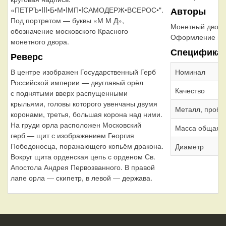
Авторы
«ПЕТРЪ•III•Б•М•IМП•IСАМОДЕРЖ•ВСЕРОС•".
Под портретом — буквы «М М Д»,
Монетный двор
обозначение московского Красного
Оформление гу
монетного двора.
Специфика
Реверс
Номинал
В центре изображен Государственный Герб
Российской империи — двуглавый орёл
Качество
с поднятыми вверх распущенными
крыльями, головы которого увенчаны двумя
Металл, проба
коронами, третья, большая корона над ними.
На груди орла расположен Московский
Масса общая
герб — щит с изображением Георгия
Победоносца, поражающего копьём дракона.
Диаметр
Вокруг щита орденская цепь с орденом Св.
Апостола Андрея Первозванного. В правой
лапе орла — скипетр, в левой — держава.