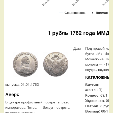
Янв 2018
Янв 2022
Янв 2020
Средняя цена
Волмар
1 рубль 1762 года ММД
Дата
Под правой лап
буква «М». Ини
Мочалкина. Над
монеты — «1762
внутрь, надпис
Каталожные
выпуска: 01.01.1762
Биткин
:
#621.9 (R)
Аверс
Конрос
: 69/1
Уздеников
: 093
В центре профильный портрет вправо
Петров
: 3 рубля
императора Петра III. Вокруг портрета
Волмар
: 68/1
круговая надпись: