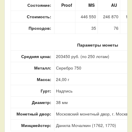
Состояние:
Proof
MS
AU
Стоимость:
446 550
246 870
14
Проходов:
35
76
Параметры монеты
Средняя цена:
203450 руб. (по 250 лотам)
Металл:
Серебро 750
Масса:
24,00 г
Гурт:
Надпись
Диаметр:
38 мм
Монетный двор:
Московский монетный двор, г. Москва
Минцмейстер:
Данила Мочалкин (1762, 1770)