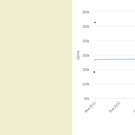
350k
300k
250k
Цена
200k
150k
100k
50k
Я
Янв 2012
Янв 2011