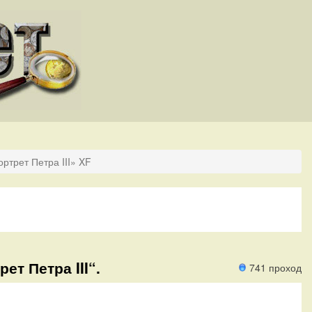
ртрет Петра III» XF
ет Петра III“.
741 проход