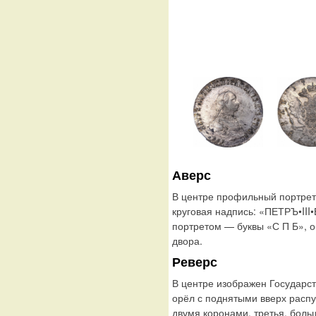
Аверс
В центре профильный портрет 
круговая надпись: «ПЕТРЪ•I
портретом — буквы «С П Б», о
двора.
Реверс
В центре изображен Государс
орёл с поднятыми вверх расп
двумя коронами, третья, боль