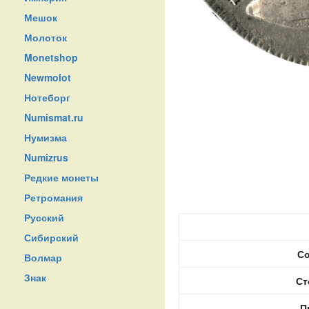
Мешок
Молоток
Monetshop
Newmolot
Нотеборг
Numismat.ru
Нумизма
Numizrus
Редкие монеты
Ретромания
Русский
Сибирский
Со
Волмар
Знак
Ст
П