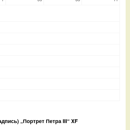
адпись) „Портрет Петра III“ XF