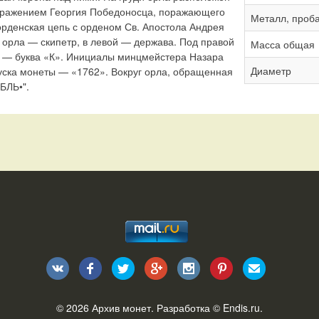
бражением Георгия Победоносца, поражающего
Металл, проб
орденская цепь с орденом Св. Апостола Андрея
 орла — скипетр, в левой — держава. Под правой
Масса общая
й — буква «К». Инициалы минцмейстера Назара
Диаметр
уска монеты — «1762». Вокруг орла, обращенная
БЛЬ•".
© 2026
Архив монет
. Разработка ©
Endis.ru
.