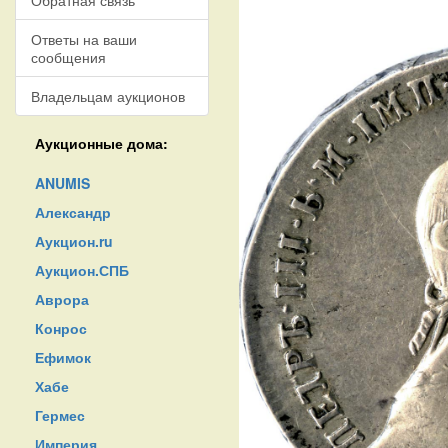
Обратная связь
Ответы на ваши
сообщения
Владельцам аукционов
Аукционные дома:
ANUMIS
Александр
Аукцион.ru
Аукцион.СПБ
Аврора
Конрос
Ефимок
Хабе
Гермес
Империя