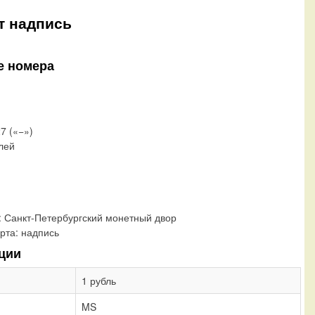
рт надпись
е номера
27 («−»)
блей
:
Санкт-Петербургский монетный двор
рта:
надпись
ции
1 рубль
MS