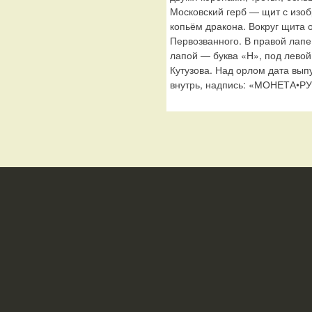
Московский герб — щит с изо
копьём дракона. Вокруг щита 
Первозванного. В правой лапе
лапой — буква «Н», под лево
Кутузова. Над орлом дата вып
внутрь, надпись: «МОНЕТА•РУ