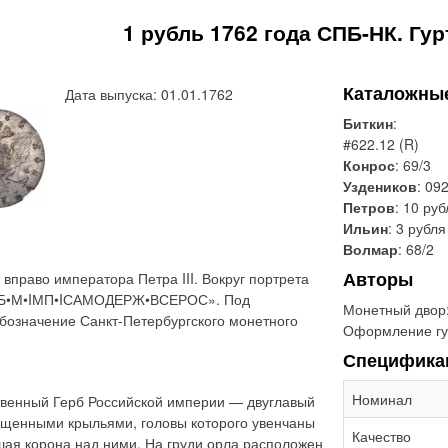
1 рубль 1762 года СПБ-НК. Гу
Каталожны
Дата выпуска: 01.01.1762
Биткин
:
#622.12 (R)
Конрос
: 69/3
Уздеников
: 09
Петров
: 10 ру
Ильин
: 3 рубля
Волмар
: 68/2
Авторы
вправо императора Петра III. Вокруг портрета
II•Б•М•IМП•IСАМОДЕРЖ•ВСЕРОС». Под
Монетный двор
бозначение Санкт-Петербургского монетного
Оформление гу
Специфика
Номинал
твенный Герб Российской империи — двуглавый
ущенными крыльями, головы которого увенчаны
Качество
шая корона над ними. На груди орла расположен