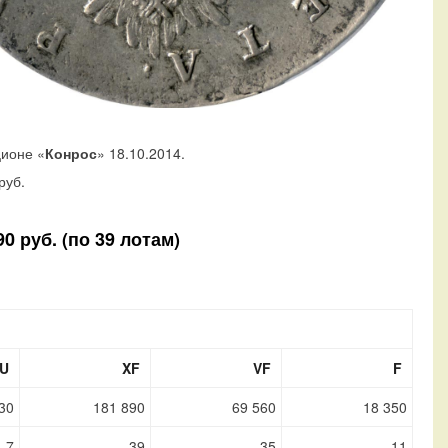
ционе «
Конрос
» 18.10.2014.
руб.
0 руб. (по 39 лотам)
U
XF
VF
F
30
181 890
69 560
18 350
7
39
35
11