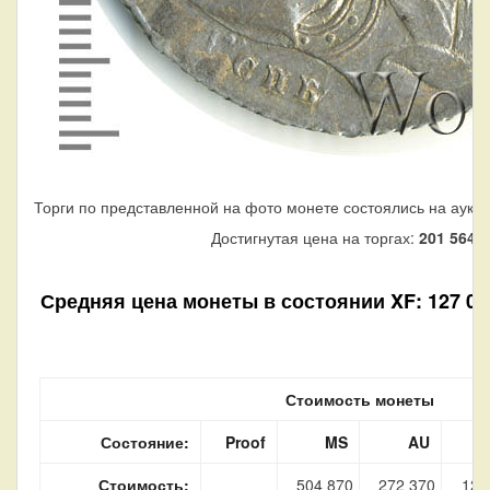
Торги по представленной на фото монете состоялись на аукц
Достигнутая цена на торгах:
201 564
р
Средняя цена монеты в состоянии XF: 127 070
Стоимость монеты
Состояние:
Proof
MS
AU
Стоимость:
504 870
272 370
127