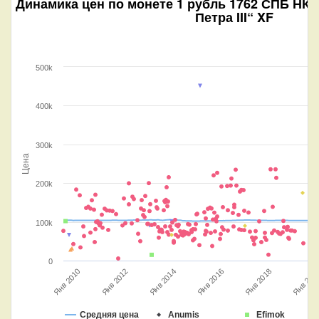
Динамика цен по монете
1 рубль 1762 СПБ НК (
Петра III“ XF
500k
400k
300k
Цена
200k
100k
0
Янв 2018
Янв 2012
Янв 2010
Янв 2016
Янв 2014
Янв 202
Средняя цена
Anumis
Efimok