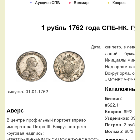
Аукцион СПБ
Волмар
Конрос
1 рубль 1762 года СПБ-НК. Гу
Дата
скипетр, в лево
лапой — буква «
Инициалы минцм
Над орлом дата 
Вокруг орла, об
«МОНЕТА•РУБЛЬ
Каталожные
выпуска: 01.01.1762
Биткин
:
#622.11
Аверс
Конрос
: 69/2
Уздеников
: 0926
В центре профильный портрет вправо
Петров
: 2 рубля
императора Петра III. Вокруг портрета
Волмар
: 68/3
круговая надпись:
«ПЕТРЪ•III•Б•М•IМП•IСАМОДЕРЖ•ВСЕРОС».