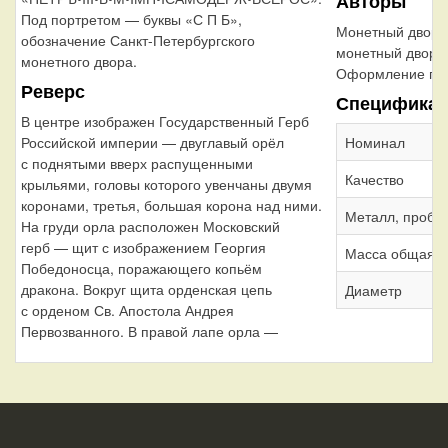
Авторы
Под портретом — буквы «С П Б»,
Монетный двор:
обозначение Санкт-Петербургского
монетный двор
монетного двора.
Оформление гур
Реверс
Специфика
В центре изображен Государственный Герб
Российской империи — двуглавый орёл
Номинал
с поднятыми вверх распущенными
Качество
крыльями, головы которого увенчаны двумя
коронами, третья, большая корона над ними.
Металл, проба
На груди орла расположен Московский
герб — щит с изображением Георгия
Масса общая
Победоносца, поражающего копьём
дракона. Вокруг щита орденская цепь
Диаметр
с орденом Св. Апостола Андрея
Первозванного. В правой лапе орла —